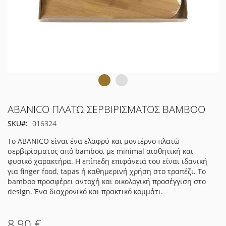
Μετάβαση
ABANICO ΠΛΑΤΩ ΣΕΡΒΙΡΙΣΜΑΤΟΣ BAMBOO
στην
SKU
016324
αρχή
της
Το ABANICO είναι ένα ελαφρύ και μοντέρνο πλατώ
συλλογής
σερβιρίσματος από bamboo, με minimal αισθητική και
εικόνων
φυσικό χαρακτήρα. Η επίπεδη επιφάνειά του είναι ιδανική
για finger food, tapas ή καθημερινή χρήση στο τραπέζι. Το
bamboo προσφέρει αντοχή και οικολογική προσέγγιση στο
design. Ένα διαχρονικό και πρακτικό κομμάτι.
8,90 €