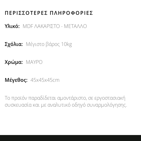
ΠΕΡΙΣΣΌΤΕΡΕΣ ΠΛΗΡΟΦΟΡΊΕΣ
Περισσότερες
MDF ΛΑΚΑΡΙΣΤΟ - ΜΕΤΑΛΛΟ
Πληροφορίες
Μέγιστο βάρος 10kg
ΜΑΥΡΟ
45x45x45cm
Το προϊόν παραδίδεται αμοντάριστο, σε εργοστασιακή
συσκευασία και με αναλυτικό οδηγό συναρμολόγησης.