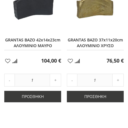
GRANTAS ΒΑΖΟ 42x14x23cm
GRANTAS ΒΑΖΟ 37x11x20cm
ΑΛΟΥΜΙΝΙΟ ΜΑΥΡΟ
ΑΛΟΥΜΙΝΙΟ ΧΡΥΣΟ
104,00 €
76,50 €
Προσθήκη
Προσθήκη
στα
στα
Αγαπημένα
Αγαπημένα
Αύξηση
Αύξη
Μείωση
ποσότητας
Μείωση
ποσό
ποσότητας
κατά
ποσότητας
κατά
κατά
1
κατά
1
ΠΡΟΣΘΉΚΗ
ΠΡΟΣΘΉΚΗ
1
1