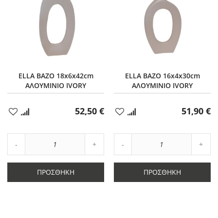
ELLA ΒΑΖΟ 18x6x42cm
ELLA ΒΑΖΟ 16x4x30cm
ΑΛΟΥΜΙΝΙΟ IVORY
ΑΛΟΥΜΙΝΙΟ IVORY
52,50 €
51,90 €
Προσθήκη
Προσθήκη
στα
στα
Αγαπημένα
Αγαπημένα
Αύξηση
Αύξη
Μείωση
ποσότητας
Μείωση
ποσό
ποσότητας
κατά
ποσότητας
κατά
κατά
1
κατά
1
ΠΡΟΣΘΉΚΗ
ΠΡΟΣΘΉΚΗ
1
1