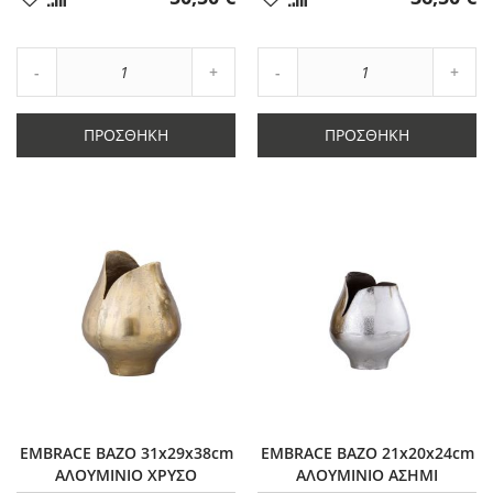
στα
στα
Αγαπημένα
Αγαπημένα
Αύξηση
Αύξη
Μείωση
ποσότητας
Μείωση
ποσό
ποσότητας
κατά
ποσότητας
κατά
κατά
1
κατά
1
ΠΡΟΣΘΉΚΗ
ΠΡΟΣΘΉΚΗ
1
1
EMBRACE ΒΑΖΟ 31x29x38cm
EMBRACE ΒΑΖΟ 21x20x24cm
ΑΛΟΥΜΙΝΙΟ ΧΡΥΣΟ
ΑΛΟΥΜΙΝΙΟ ΑΣΗΜΙ