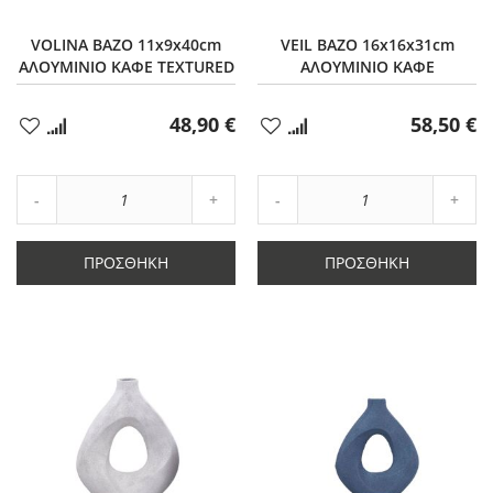
VOLINA ΒΑΖΟ 11x9x40cm
VEIL ΒΑΖΟ 16x16x31cm
ΑΛΟΥΜΙΝΙΟ ΚΑΦΕ TEXTURED
ΑΛΟΥΜΙΝΙΟ ΚΑΦΕ
48,90 €
58,50 €
Προσθήκη
Προσθήκη
στα
στα
Αγαπημένα
Αγαπημένα
Αύξηση
Αύξη
Μείωση
ποσότητας
Μείωση
ποσό
ποσότητας
κατά
ποσότητας
κατά
κατά
1
κατά
1
ΠΡΟΣΘΉΚΗ
ΠΡΟΣΘΉΚΗ
1
1