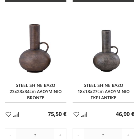
STEEL SHINE ΒΑΖΟ
STEEL SHINE ΒΑΖΟ
23x23x34cm ΑΛΟΥΜΙΝΙΟ
18x18x27cm ΑΛΟΥΜΙΝΙΟ
BRONZE
ΓΚΡΙ ΑΝΤΙΚΕ
75,50 €
46,90 €
Προσθήκη
Προσθήκη
στα
στα
Αγαπημένα
Αγαπημένα
Αύξηση
Αύξη