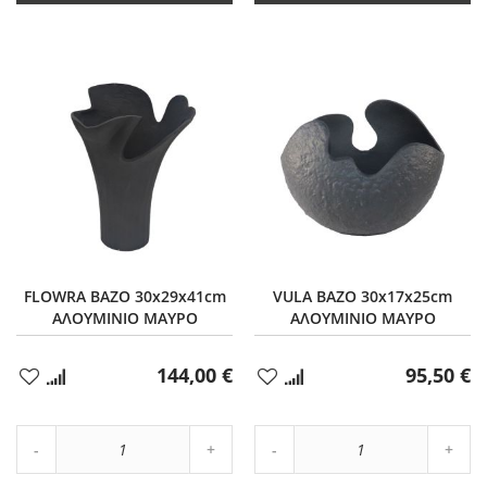
FLOWRA ΒΑΖΟ 30x29x41cm
VULA ΒΑΖΟ 30x17x25cm
ΑΛΟΥΜΙΝΙΟ ΜΑΥΡΟ
ΑΛΟΥΜΙΝΙΟ ΜΑΥΡΟ
144,00 €
95,50 €
Προσθήκη
Προσθήκη
στα
στα
Αγαπημένα
Αγαπημένα
Αύξηση
Αύξη
Μείωση
ποσότητας
Μείωση
ποσό