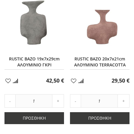
RUSTIC ΒΑΖΟ 19x7x29cm
RUSTIC ΒΑΖΟ 20x7x21cm
ΑΛΟΥΜΙΝΙΟ ΓΚΡΙ
ΑΛΟΥΜΙΝΙΟ TERRACOTTA
42,50 €
29,50 €
Προσθήκη
Προσθήκη
στα
στα
Αγαπημένα
Αγαπημένα
Αύξηση
Αύξη
Μείωση
ποσότητας
Μείωση
ποσό
ποσότητας
κατά
ποσότητας
κατά
κατά
1
κατά
1
ΠΡΟΣΘΉΚΗ
ΠΡΟΣΘΉΚΗ
1
1