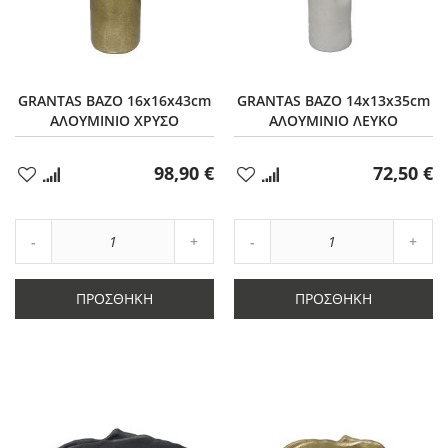
GRANTAS ΒΑΖΟ 16x16x43cm
GRANTAS ΒΑΖΟ 14x13x35cm
ΑΛΟΥΜΙΝΙΟ ΧΡΥΣΟ
ΑΛΟΥΜΙΝΙΟ ΛΕΥΚΟ
98,90 €
72,50 €
Προσθήκη
Προσθήκη
στα
στα
Αγαπημένα
Αγαπημένα
Αύξηση
Αύξη
Μείωση
ποσότητας
Μείωση
ποσό
ποσότητας
κατά
ποσότητας
κατά
κατά
1
κατά
1
ΠΡΟΣΘΉΚΗ
ΠΡΟΣΘΉΚΗ
1
1