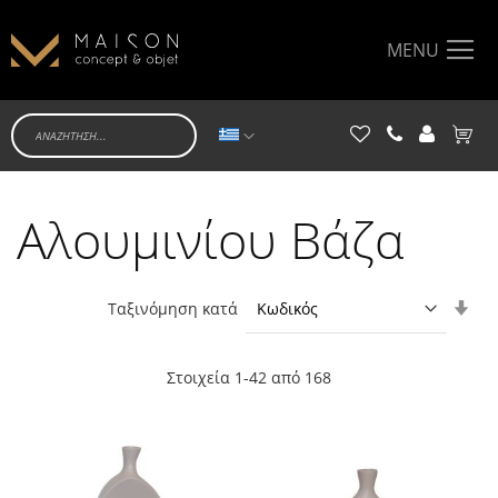
MENU
Γλώσσα
Το κα
Αλουμινίου Βάζα
Ορί
Ταξινόμηση κατά
Αύξ
Κατ
Στοιχεία
1
-
42
από
168