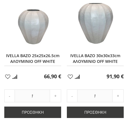
IVELLA ΒΑΖΟ 25x25x26.5cm
IVELLA ΒΑΖΟ 30x30x33cm
ΑΛΟΥΜΙΝΙΟ OFF WHITE
ΑΛΟΥΜΙΝΙΟ OFF WHITE
66,90 €
91,90 €
Προσθήκη
Προσθήκη
στα
στα
Αγαπημένα
Αγαπημένα
Αύξηση
Αύξη
Μείωση
ποσότητας
Μείωση
ποσό
ποσότητας
κατά
ποσότητας
κατά
κατά
1
κατά
1
ΠΡΟΣΘΉΚΗ
ΠΡΟΣΘΉΚΗ
1
1