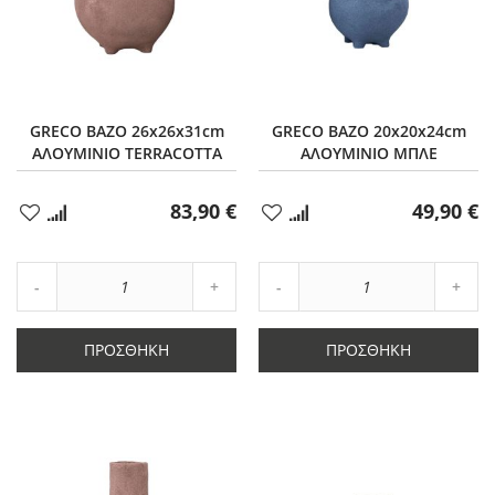
GRECO ΒΑΖΟ 26x26x31cm
GRECO ΒΑΖΟ 20x20x24cm
ΑΛΟΥΜΙΝΙΟ TERRACOTTA
ΑΛΟΥΜΙΝΙΟ ΜΠΛΕ
83,90 €
49,90 €
Προσθήκη
Προσθήκη
στα
στα
Αγαπημένα
Αγαπημένα
Αύξηση
Αύξη
Μείωση
ποσότητας
Μείωση
ποσό
ποσότητας
κατά
ποσότητας
κατά
κατά
1
κατά
1
ΠΡΟΣΘΉΚΗ
ΠΡΟΣΘΉΚΗ
1
1