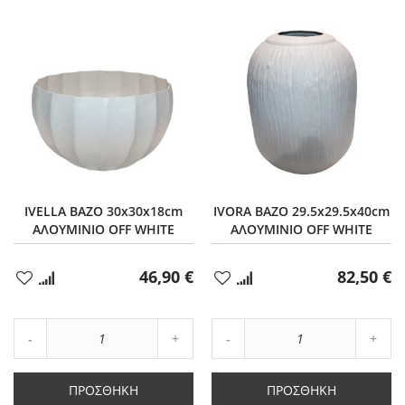
IVELLA ΒΑΖΟ 30x30x18cm
IVORA ΒΑΖΟ 29.5x29.5x40cm
ΑΛΟΥΜΙΝΙΟ OFF WHITE
ΑΛΟΥΜΙΝΙΟ OFF WHITE
46,90 €
82,50 €
Προσθήκη
Προσθήκη
στα
στα
Αγαπημένα
Αγαπημένα
Αύξηση
Αύξη
Μείωση
ποσότητας
Μείωση
ποσό
ποσότητας
κατά
ποσότητας
κατά
κατά
1
κατά
1
ΠΡΟΣΘΉΚΗ
ΠΡΟΣΘΉΚΗ
1
1