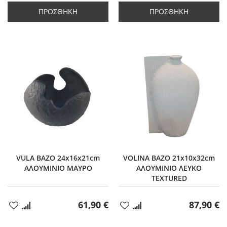
ποσότητας
κατά
ποσότητας
κατά
κατά
1
κατά
1
ΠΡΟΣΘΉΚΗ
ΠΡΟΣΘΉΚΗ
1
1
VULA ΒΑΖΟ 24x16x21cm
VOLINA ΒΑΖΟ 21x10x32cm
ΑΛΟΥΜΙΝΙΟ ΜΑΥΡΟ
ΑΛΟΥΜΙΝΙΟ ΛΕΥΚΟ
TEXTURED
61,90 €
87,90 €
Προσθήκη
Προσθήκη
στα
στα
Αγαπημένα
Αγαπημένα