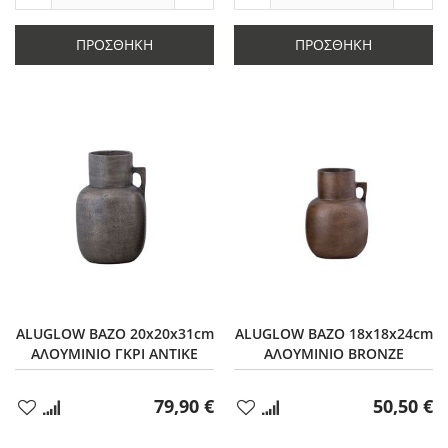
Μείωση
ποσότητας
Μείωση
ποσό
ποσότητας
κατά
ποσότητας
κατά
κατά
1
κατά
1
ΠΡΟΣΘΉΚΗ
ΠΡΟΣΘΉΚΗ
1
1
ALUGLOW ΒΑΖΟ 20x20x31cm
ALUGLOW ΒΑΖΟ 18x18x24cm
ΑΛΟΥΜΙΝΙΟ ΓΚΡΙ ΑΝΤΙΚΕ
ΑΛΟΥΜΙΝΙΟ BRONZE
79,90 €
50,50 €
Προσθήκη
Προσθήκη
στα
στα
Αγαπημένα
Αγαπημένα