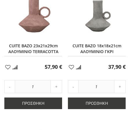
CUITE ΒΑΖΟ 23x21x29cm
CUITE ΒΑΖΟ 18x18x21cm
ΑΛΟΥΜΙΝΙΟ TERRACOTTA
ΑΛΟΥΜΙΝΙΟ ΓΚΡΙ
57,90 €
37,90 €
Προσθήκη
Προσθήκη
στα
στα
Αγαπημένα
Αγαπημένα
Αύξηση
Αύξη
Μείωση
ποσότητας
Μείωση
ποσό
ποσότητας
κατά
ποσότητας
κατά
κατά
1
κατά
1
ΠΡΟΣΘΉΚΗ
ΠΡΟΣΘΉΚΗ
1
1