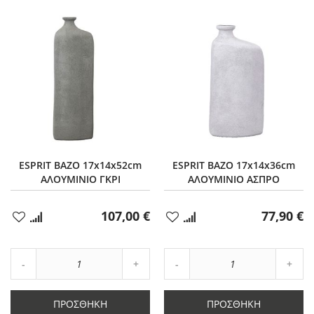
ESPRIT ΒΑΖΟ 17x14x52cm
ESPRIT ΒΑΖΟ 17x14x36cm
ΑΛΟΥΜΙΝΙΟ ΓΚΡΙ
ΑΛΟΥΜΙΝΙΟ ΑΣΠΡΟ
107,00 €
77,90 €
Προσθήκη
Προσθήκη
στα
στα
Αγαπημένα
Αγαπημένα
Αύξηση
Αύξη
Μείωση
ποσότητας
Μείωση
ποσό
ποσότητας
κατά
ποσότητας
κατά
κατά
1
κατά
1
ΠΡΟΣΘΉΚΗ
ΠΡΟΣΘΉΚΗ
1
1