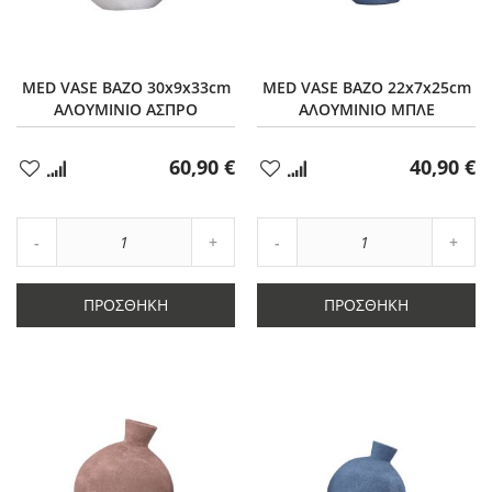
MED VASE ΒΑΖΟ 30x9x33cm
MED VASE ΒΑΖΟ 22x7x25cm
ΑΛΟΥΜΙΝΙΟ ΑΣΠΡΟ
ΑΛΟΥΜΙΝΙΟ ΜΠΛΕ
60,90 €
40,90 €
Προσθήκη
Προσθήκη
στα
στα
Αγαπημένα
Αγαπημένα
Αύξηση
Αύξη
Μείωση
ποσότητας
Μείωση
ποσό
ποσότητας
κατά
ποσότητας
κατά
κατά
1
κατά
1
ΠΡΟΣΘΉΚΗ
ΠΡΟΣΘΉΚΗ
1
1