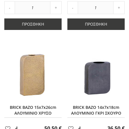
Αύξηση
Αύξη
Μείωση
ποσότητας
Μείωση
ποσό
ποσότητας
κατά
ποσότητας
κατά
κατά
1
κατά
1
ΠΡΟΣΘΉΚΗ
ΠΡΟΣΘΉΚΗ
1
1
BRICK ΒΑΖΟ 15x7x26cm
BRICK ΒΑΖΟ 14x7x18cm
ΑΛΟΥΜΙΝΙΟ ΧΡΥΣΟ
ΑΛΟΥΜΙΝΙΟ ΓΚΡΙ ΣΚΟΥΡΟ
50,50 €
36,50 €
Προσθήκη
Προσθήκη