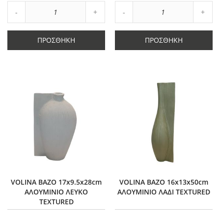
Αύξηση
Αύξη
Μείωση
ποσότητας
Μείωση
ποσό
ποσότητας
κατά
ποσότητας
κατά
κατά
1
κατά
1
ΠΡΟΣΘΉΚΗ
ΠΡΟΣΘΉΚΗ
1
1
VOLINA ΒΑΖΟ 17x9.5x28cm
VOLINA ΒΑΖΟ 16x13x50cm
ΑΛΟΥΜΙΝΙΟ ΛΕΥΚΟ
ΑΛΟΥΜΙΝΙΟ ΛΑΔΙ TEXTURED
TEXTURED