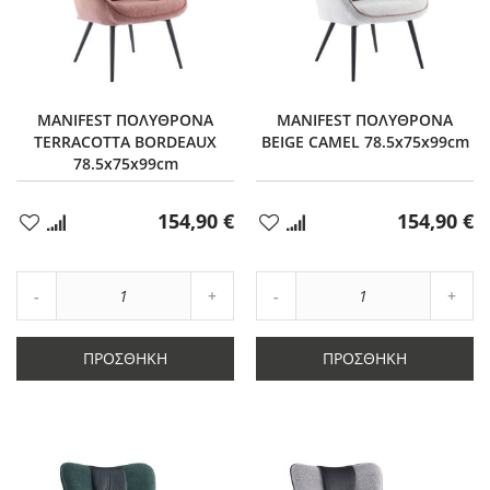
MANIFEST ΠΟΛΥΘΡΟΝΑ
MANIFEST ΠΟΛΥΘΡΟΝΑ
TERRACOTTA BORDEAUX
BEIGE CAMEL 78.5x75x99cm
78.5x75x99cm
154,90 €
154,90 €
Προσθήκη
Προσθήκη
στα
στα
Αγαπημένα
Αγαπημένα
Αύξηση
Αύξη
Μείωση
ποσότητας
Μείωση
ποσό
ποσότητας
κατά
ποσότητας
κατά
κατά
1
κατά
1
ΠΡΟΣΘΉΚΗ
ΠΡΟΣΘΉΚΗ
1
1