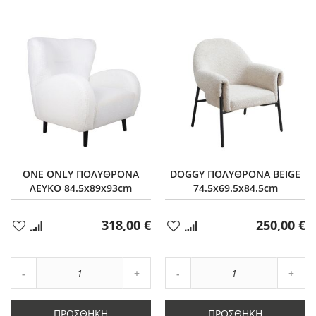
ONE ONLY ΠΟΛΥΘΡΟΝΑ
DOGGY ΠΟΛΥΘΡΟΝΑ BEIGE
ΛΕΥΚΟ 84.5x89x93cm
74.5x69.5x84.5cm
318,00 €
250,00 €
Προσθήκη
Προσθήκη
στα
στα
Αγαπημένα
Αγαπημένα
Αύξηση
Αύξη
Μείωση
ποσότητας
Μείωση
ποσό
ποσότητας
κατά
ποσότητας
κατά
κατά
1
κατά
1
ΠΡΟΣΘΉΚΗ
ΠΡΟΣΘΉΚΗ