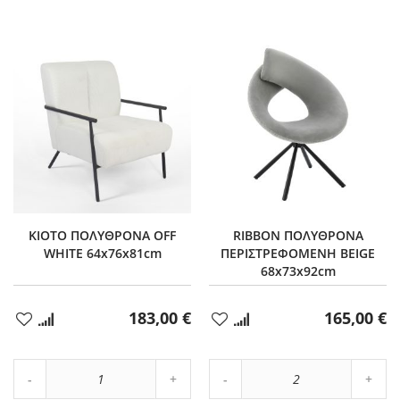
KIOTO ΠΟΛΥΘΡΟΝΑ OFF
RIBBON ΠΟΛΥΘΡΟΝΑ
WHITE 64x76x81cm
ΠΕΡΙΣΤΡΕΦΟΜΕΝΗ BEIGE
68x73x92cm
183,00 €
165,00 €
Προσθήκη
Προσθήκη
στα
στα
Αγαπημένα
Αγαπημένα
Αύξηση
Αύξη
Μείωση
ποσότητας
Μείωση
ποσό