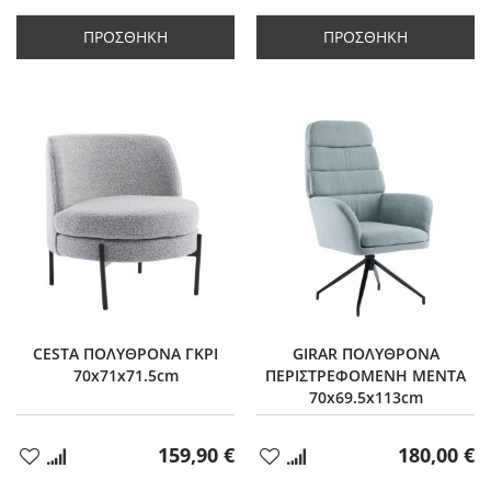
ποσότητας
κατά
ποσότητας
κατά
κατά
1
κατά
2
ΠΡΟΣΘΉΚΗ
ΠΡΟΣΘΉΚΗ
1
2
CESTA ΠΟΛΥΘΡΟΝΑ ΓΚΡΙ
GIRAR ΠΟΛΥΘΡΟΝΑ
70x71x71.5cm
ΠΕΡΙΣΤΡΕΦΟΜΕΝΗ ΜΕΝΤΑ
70x69.5x113cm
159,90 €
180,00 €
Προσθήκη
Προσθήκη
στα
στα