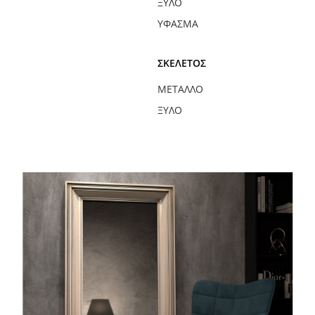
ΞΎΛΟ
ΎΦΑΣΜΑ
ΣΚΕΛΕΤΌΣ
ΜΈΤΑΛΛΟ
ΞΎΛΟ