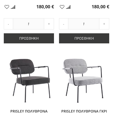
180,00 €
180,00 €
Προσθήκη
Προσθήκη
στα
στα
Αγαπημένα
Αγαπημένα
Αύξηση
Αύξη
Μείωση
ποσότητας
Μείωση
ποσό
ποσότητας
κατά
ποσότητας
κατά
κατά
1
κατά
1
ΠΡΟΣΘΉΚΗ
ΠΡΟΣΘΉΚΗ
1
1
PRISLEY ΠΟΛΥΘΡΟΝΑ
PRISLEY ΠΟΛΥΘΡΟΝΑ ΓΚΡΙ