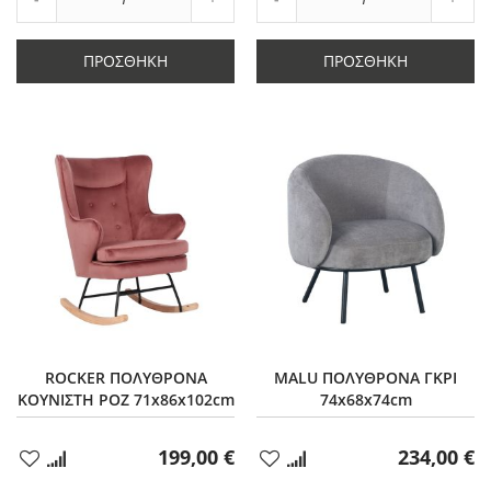
Μείωση
ποσότητας
Μείωση
ποσό
ποσότητας
κατά
ποσότητας
κατά
κατά
1
κατά
1
ΠΡΟΣΘΉΚΗ
ΠΡΟΣΘΉΚΗ
1
1
ROCKER ΠΟΛΥΘΡΟΝΑ
MALU ΠΟΛΥΘΡΟΝΑ ΓΚΡΙ
ΚΟΥΝΙΣΤΗ ΡΟΖ 71x86x102cm
74x68x74cm
199,00 €
234,00 €
Προσθήκη
Προσθήκη
στα
στα