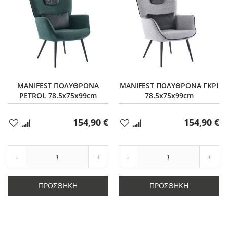
MANIFEST ΠΟΛΥΘΡΟΝΑ
MANIFEST ΠΟΛΥΘΡΟΝΑ ΓΚΡΙ
PETROL 78.5x75x99cm
78.5x75x99cm
154,90 €
154,90 €
Προσθήκη
Προσθήκη
στα
στα
Αγαπημένα
Αγαπημένα
Αύξηση
Αύξη
Μείωση
ποσότητας
Μείωση
ποσό
ποσότητας
κατά
ποσότητας
κατά
κατά
1
κατά
1
ΠΡΟΣΘΉΚΗ
ΠΡΟΣΘΉΚΗ
1
1