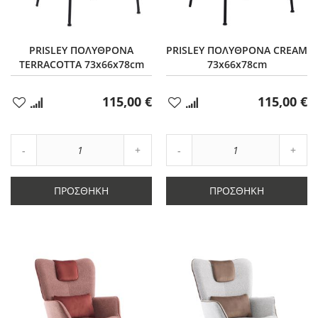
PRISLEY ΠΟΛΥΘΡΟΝΑ
PRISLEY ΠΟΛΥΘΡΟΝΑ CREAM
TERRACOTTA 73x66x78cm
73x66x78cm
115,00 €
115,00 €
Προσθήκη
Προσθήκη
στα
στα
Αγαπημένα
Αγαπημένα
Αύξηση
Αύξη
Μείωση
ποσότητας
Μείωση
ποσό
ποσότητας
κατά
ποσότητας
κατά
κατά
1
κατά
1
ΠΡΟΣΘΉΚΗ
ΠΡΟΣΘΉΚΗ
1
1