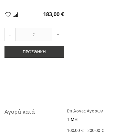
183,00 €
Προσθήκη
στα
Αγαπημένα
Αύξηση
Μείωση
ποσότητας
ποσότητας
κατά
κατά
1
ΠΡΟΣΘΉΚΗ
1
Αγορά κατά
Επιλογες Αγορων
ΤΙΜΉ
100,00 €
-
200,00 €