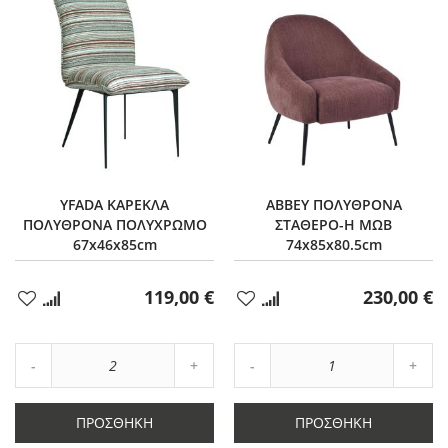
YFADA ΚΑΡΕΚΛΑ
ABBEY ΠΟΛΥΘΡΟΝΑ
ΠΟΛΥΘΡΟΝΑ ΠΟΛΥΧΡΩΜΟ
ΣΤΑΘΕΡΟ-Η ΜΩΒ
67x46x85cm
74x85x80.5cm
119,00 €
230,00 €
Προσθήκη
Προσθήκη
στα
στα
Αγαπημένα
Αγαπημένα
Αύξηση
Αύξη
Μείωση
ποσότητας
Μείωση
ποσό
ποσότητας
κατά
ποσότητας
κατά
κατά
2
κατά
1
ΠΡΟΣΘΉΚΗ
ΠΡΟΣΘΉΚΗ
2
1