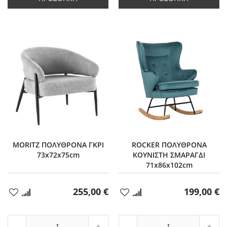
1
1
MORITZ ΠΟΛΥΘΡΟΝΑ ΓΚΡΙ
ROCKER ΠΟΛΥΘΡΟΝΑ
73x72x75cm
ΚΟΥΝΙΣΤΗ ΣΜΑΡΑΓΔΙ
71x86x102cm
255,00 €
199,00 €
Προσθήκη
Προσθήκη
στα
στα
Αγαπημένα
Αγαπημένα
Αύξηση
Αύξη