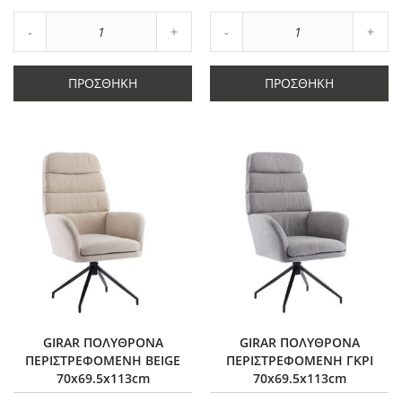
Αγαπημένα
Αγαπημένα
Αύξηση
Αύξη
Μείωση
ποσότητας
Μείωση
ποσό
ποσότητας
κατά
ποσότητας
κατά
κατά
1
κατά
1
ΠΡΟΣΘΉΚΗ
ΠΡΟΣΘΉΚΗ
1
1
GIRAR ΠΟΛΥΘΡΟΝΑ
GIRAR ΠΟΛΥΘΡΟΝΑ
ΠΕΡΙΣΤΡΕΦΟΜΕΝΗ BEIGE
ΠΕΡΙΣΤΡΕΦΟΜΕΝΗ ΓΚΡΙ
70x69.5x113cm
70x69.5x113cm