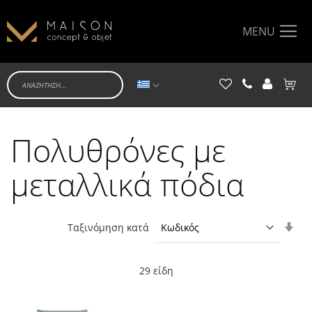
MENU
Γλώσσα
Το κα
Πολυθρόνες με
μεταλλικά πόδια
Ορί
Ταξινόμηση κατά
Αύξ
Κατ
29
είδη