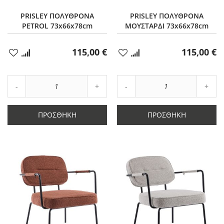
PRISLEY ΠΟΛΥΘΡΟΝΑ
PRISLEY ΠΟΛΥΘΡΟΝΑ
PETROL 73x66x78cm
ΜΟΥΣΤΑΡΔΙ 73x66x78cm
115,00 €
115,00 €
Προσθήκη
Προσθήκη
στα
στα
Αγαπημένα
Αγαπημένα
Αύξηση
Αύξη
Μείωση
ποσότητας
Μείωση
ποσό
ποσότητας
κατά
ποσότητας
κατά
κατά
1
κατά
1
ΠΡΟΣΘΉΚΗ
ΠΡΟΣΘΉΚΗ
1
1