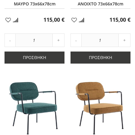
ΜΑΥΡΟ 73x66x78cm
ΑΝΟΙΧΤΟ 73x66x78cm
115,00 €
115,00 €
Προσθήκη
Προσθήκη
στα
στα
Αγαπημένα
Αγαπημένα
Αύξηση
Αύξη
Μείωση
ποσότητας
Μείωση
ποσό
ποσότητας
κατά
ποσότητας
κατά
κατά
1
κατά
1
ΠΡΟΣΘΉΚΗ
ΠΡΟΣΘΉΚΗ
1
1