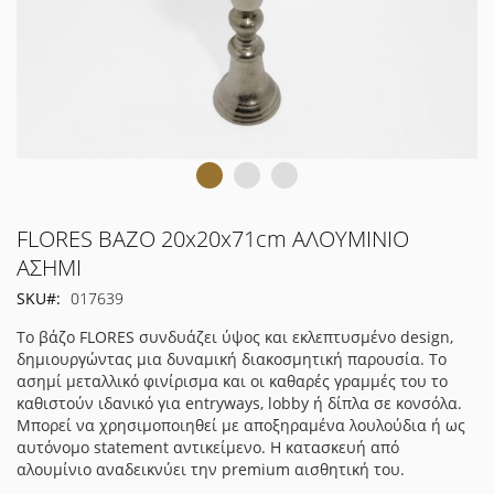
Μετάβαση
FLORES ΒΑΖΟ 20x20x71cm ΑΛΟΥΜΙΝΙΟ
στην
ΑΣΗΜΙ
αρχή
SKU
017639
της
συλλογής
Το βάζο FLORES συνδυάζει ύψος και εκλεπτυσμένο design,
εικόνων
δημιουργώντας μια δυναμική διακοσμητική παρουσία. Το
ασημί μεταλλικό φινίρισμα και οι καθαρές γραμμές του το
καθιστούν ιδανικό για entryways, lobby ή δίπλα σε κονσόλα.
Μπορεί να χρησιμοποιηθεί με αποξηραμένα λουλούδια ή ως
αυτόνομο statement αντικείμενο. Η κατασκευή από
αλουμίνιο αναδεικνύει την premium αισθητική του.