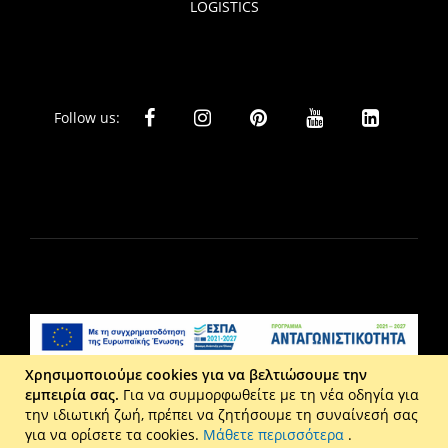
LOGISTICS
Follow us:
Χρησιμοποιούμε cookies για να βελτιώσουμε την
εμπειρία σας.
Για να συμμορφωθείτε με τη νέα οδηγία για
Liberta Ε.Π.Ε. - Τ: 2610 201 800 - Ε: eshop@maison.gr -
την ιδιωτική ζωή, πρέπει να ζητήσουμε τη συναίνεσή σας
Γ.Ε.ΜΗ : 036110316000
για να ορίσετε τα cookies.
Μάθετε περισσότερα
.