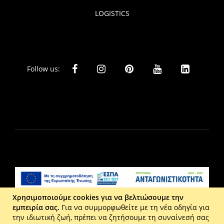
LOGISTICS
Follow us:
Χρησιμοποιούμε cookies για να βελτιώσουμε την
εμπειρία σας.
Για να συμμορφωθείτε με τη νέα οδηγία για
Liberta Ε.Π.Ε. - Τ: 2610 201 800 - Ε: eshop@maison.gr -
την ιδιωτική ζωή, πρέπει να ζητήσουμε τη συναίνεσή σας
Γ.Ε.ΜΗ : 036110316000