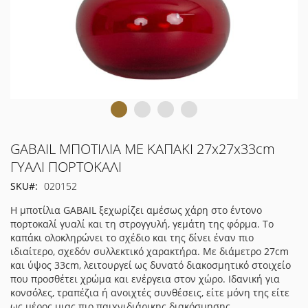
Μετάβαση
GABAIL ΜΠΟΤΙΛΙΑ ΜΕ ΚΑΠΑΚΙ 27x27x33cm
στην
ΓΥΑΛΙ ΠΟΡΤΟΚΑΛΙ
αρχή
SKU
020152
της
συλλογής
Η μποτίλια GABAIL ξεχωρίζει αμέσως χάρη στο έντονο
εικόνων
πορτοκαλί γυαλί και τη στρογγυλή, γεμάτη της φόρμα. Το
καπάκι ολοκληρώνει το σχέδιο και της δίνει έναν πιο
ιδιαίτερο, σχεδόν συλλεκτικό χαρακτήρα. Με διάμετρο 27cm
και ύψος 33cm, λειτουργεί ως δυνατό διακοσμητικό στοιχείο
που προσθέτει χρώμα και ενέργεια στον χώρο. Ιδανική για
κονσόλες, τραπέζια ή ανοιχτές συνθέσεις, είτε μόνη της είτε
ως μέρος μιας πιο παιχνιδιάρικης διακόσμησης.