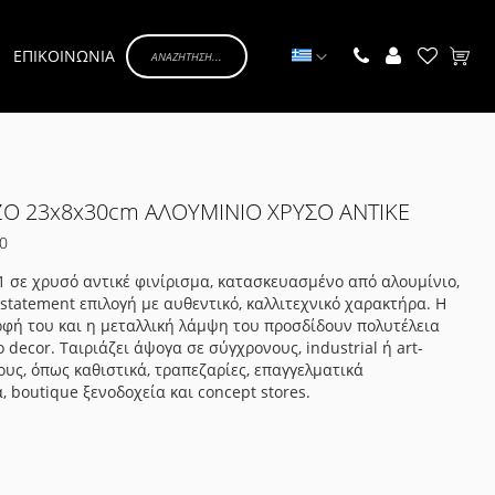
Γλώσσα
ΕΠΙΚΟΙΝΩΝΙΑ
Το κα
ΖΟ 23x8x30cm ΑΛΟΥΜΙΝΙΟ ΧΡΥΣΟ ΑΝΤΙΚΕ
0
1 σε χρυσό αντικέ φινίρισμα, κατασκευασμένο από αλουμίνιο,
 statement επιλογή με αυθεντικό, καλλιτεχνικό χαρακτήρα. Η
ρφή του και η μεταλλική λάμψη του προσδίδουν πολυτέλεια
 decor. Ταιριάζει άψογα σε σύγχρονους, industrial ή art-
ους, όπως καθιστικά, τραπεζαρίες, επαγγελματικά
, boutique ξενοδοχεία και concept stores.