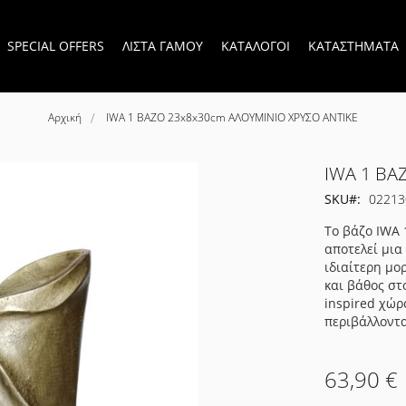
SPECIAL OFFERS
ΛΙΣΤΑ ΓΑΜΟΥ
ΚΑΤΑΛΟΓΟΙ
ΚΑΤΑΣΤΗΜΑΤΑ
Αρχική
IWA 1 ΒΑΖΟ 23x8x30cm ΑΛΟΥΜΙΝΙΟ ΧΡΥΣΟ ΑΝΤΙΚΕ
IWA 1 ΒΑ
SKU
02213
Το βάζο IWA 
αποτελεί μια
ιδιαίτερη μο
και βάθος στο
inspired χώρ
περιβάλλοντα
63,90 €