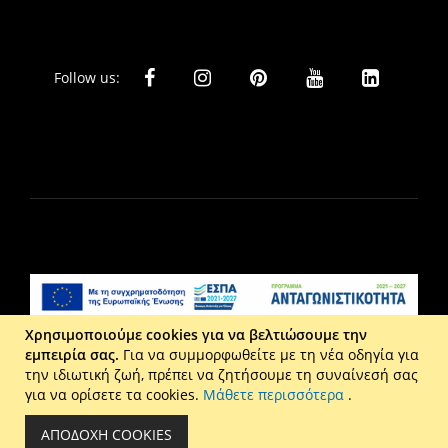
Follow us:
Χρησιμοποιούμε cookies για να βελτιώσουμε την
εμπειρία σας.
Για να συμμορφωθείτε με τη νέα οδηγία για
Liberta Ε.Π.Ε. - Τ: 2610 201 800 - Ε: eshop@maison.gr -
την ιδιωτική ζωή, πρέπει να ζητήσουμε τη συναίνεσή σας
Γ.Ε.ΜΗ : 036110316000
για να ορίσετε τα cookies.
Μάθετε περισσότερα
.
Copyright © 2026 Maison. All rights reserved.
ΑΠΟΔΟΧΉ COOKIES