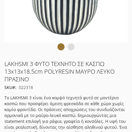
Μετάβαση
LAKHSMI 3 ΦΥΤΟ ΤΕΧΝΗΤΟ ΣΕ ΚΑΣΠΩ
στην
13x13x18.5cm POLYRESIN ΜΑΥΡΟ ΛΕΥΚΟ
αρχή
ΠΡΑΣΙΝΟ
της
συλλογής
SKU
022318
εικόνων
Το LAKHSMI 3 είναι ένα κομψό τεχνητό φυτό σε μοντέρνο
κασπώ που προσφέρει άμεση φρεσκάδα σε κάθε χώρο χωρίς
καμία φροντίδα. Οι πράσινες αποχρώσεις του συνδυάζονται
αρμονικά με το μαύρο-λευκό κασπώ, δημιουργώντας μια
statement επιλογή για ράφια, γραφεία ή κονσόλες. Η υφή του
είναι ρεαλιστική, δίνοντας την αίσθηση αληθινού φυτού. Ένα