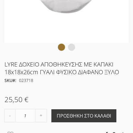
Μετάβαση
LYRE ΔΟΧΕΙΟ ΑΠΟΘΗΚΕΥΣΗΣ ΜΕ ΚΑΠΑΚΙ
στην
18x18x26cm ΓΥΑΛΙ ΦΥΣΙΚΟ ΔΙΑΦΑΝΟ ΞΥΛΟ
αρχή
SKU
023718
της
συλλογής
εικόνων
25,50 €
Αύξηση
ΠΡΟΣΘΉΚΗ ΣΤΟ ΚΑΛΆΘΙ
Μείωση
ποσότητας
ποσότητας
κατά
κατά
1