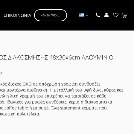
Γλώσσα
ΕΠΙΚΟΙΝΩΝΙΑ
Το κα
ΟΣ ΔΙΑΚΟΣΜΗΣΗΣ 48x30x6cm ΑΛΟΥΜΙΝΙΟ
7
ικός δίσκος OKO σε απόχρωση γραφίτη συνδυάζει
και μοντέρνα αισθητική. Η μεταλλική του υφή δίνει κύρος και
νώ η λιτή γραμμή του επιτρέπει να ταιριάξει σε κάθε
ο. Ιδανικός για μικρές συνθέσεις, κεριά ή διακοσμητικά
σε coffee table ή μπουφέ. Ένα statement κομμάτι που
ακριτική πολυτέλεια.