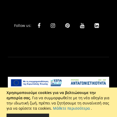
Follow us:
Χρησιμοποιούμε cookies για να βελτιώσουμε την
εμπειρία σας.
Για να συμμορφωθείτε με τη νέα οδηγία για
Liberta Ε.Π.Ε. - Τ: 2610 201 800 - Ε: eshop@maison.gr -
την ιδιωτική ζωή, πρέπει να ζητήσουμε τη συναίνεσή σας
Γ.Ε.ΜΗ : 036110316000
για να ορίσετε τα cookies.
Μάθετε περισσότερα
.
Copyright © 2026 Maison. All rights reserved.