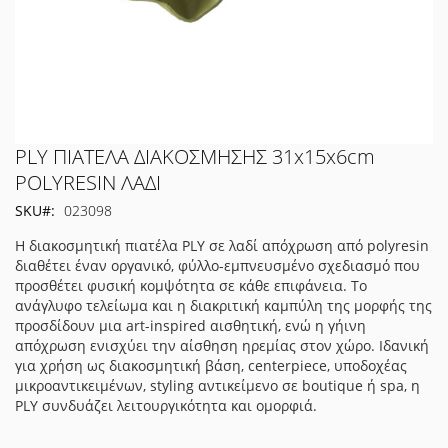
Μετάβαση
PLY ΠΙΑΤΕΛΑ ΔΙΑΚΟΣΜΗΣΗΣ 31x15x6cm
στην
POLYRESIN ΛΑΔΙ
αρχή
SKU
023098
της
συλλογής
Η διακοσμητική πιατέλα PLY σε λαδί απόχρωση από polyresin
εικόνων
διαθέτει έναν οργανικό, φύλλο-εμπνευσμένο σχεδιασμό που
προσθέτει φυσική κομψότητα σε κάθε επιφάνεια. Το
ανάγλυφο τελείωμα και η διακριτική καμπύλη της μορφής της
προσδίδουν μια art-inspired αισθητική, ενώ η γήινη
απόχρωση ενισχύει την αίσθηση ηρεμίας στον χώρο. Ιδανική
για χρήση ως διακοσμητική βάση, centerpiece, υποδοχέας
μικροαντικειμένων, styling αντικείμενο σε boutique ή spa, η
PLY συνδυάζει λειτουργικότητα και ομορφιά.