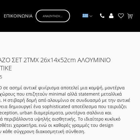
Γλώσσα
ΕΠΙΚΟΙΝΩΝΙΑ
Το κα
ΖΟ ΣΕΤ 2ΤΜΧ 26x14x52cm ΑΛΟΥΜΙΝΙΟ
ΤΙΚΕ
5
 σε ασημί αντικέ φινίρισμα αποτελεί μια κομψή, μοντέρνα
χώρους που επιζητούν minimal αλλά statement μεταλλικά
. Η στιβαρή δομή από αλουμίνιο σε συνδυασμό με την αντικέ
εια δημιουργεί ένα sophisticated αποτέλεσμα που ταιριάζει
reception, urban διαμερίσματα, μοντέρνα σαλόνια και
ά περιβάλλοντα υψηλής αισθητικής. Το ιδιαίτερο κυκλικό
σθέτει χαρακτήρα, ενώ οι καθαρές γραμμές του design
ν κάθε σύγχρονη διακοσμητική σύνθεση.