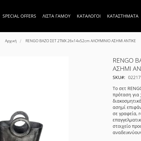
SPECIAL OFFERS
ΛΙΣΤΑ ΓΑΜΟΥ
ΚΑΤΑΛΟΓΟΙ
ΚΑΤΑΣΤΗΜΑΤΑ
Αρχική
RENGO ΒΑΖΟ ΣΕΤ 2ΤΜΧ 26x14x52cm ΑΛΟΥΜΙΝΙΟ ΑΣΗΜΙ ΑΝΤΙΚΕ
RENGO ΒΑ
ΑΣΗΜΙ ΑΝ
SKU
02217
Το σετ RENGO
πρόταση για 
διακοσμητικά
ασημί επιφάν
σε γραφεία, 
επαγγελματικ
στοιχείο προ
αναδεικνύου