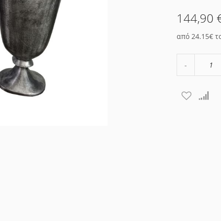
144,90 
από 24.15€ τ
Μείωση
ποσότητα
κατά
1