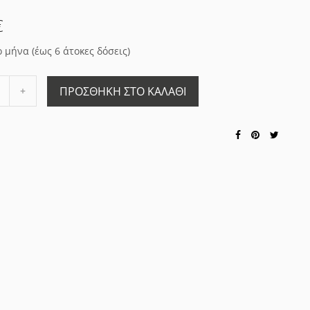
€
ο μήνα (έως 6 άτοκες δόσεις)
Αύξηση
ΠΡΟΣΘΉΚΗ ΣΤΟ ΚΑΛΆΘΙ
ποσότητας
ς
κατά
1