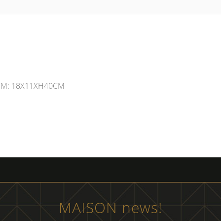
/ M: 18X11XH40CM
MAISON news!