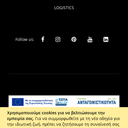
LOGISTICS
Follow us:
Χρησιμοποιούμε cookies για να βελτιώσουμε την
εμπειρία σας.
Για να συμμορφωθείτε με τη νέα οδηγία για
Liberta Ε.Π.Ε. - Τ: 2610 201 800 - Ε: eshop@maison.gr -
την ιδιωτική ζωή, πρέπει να ζητήσουμε τη συναίνεσή σας
Γ.Ε.ΜΗ : 036110316000