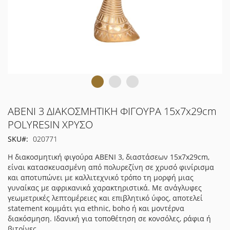
Μετάβαση
ABENI 3 ΔΙΑΚΟΣΜΗΤΙΚΗ ΦΙΓΟΥΡΑ 15x7x29cm
στην
POLYRESIN ΧΡΥΣΟ
αρχή
SKU
020771
της
συλλογής
Η διακοσμητική φιγούρα ABENI 3, διαστάσεων 15x7x29cm,
εικόνων
είναι κατασκευασμένη από πολυρεζίνη σε χρυσό φινίρισμα
και αποτυπώνει με καλλιτεχνικό τρόπο τη μορφή μιας
γυναίκας με αφρικανικά χαρακτηριστικά. Με ανάγλυφες
γεωμετρικές λεπτομέρειες και επιβλητικό ύφος, αποτελεί
statement κομμάτι για ethnic, boho ή και μοντέρνα
διακόσμηση. Ιδανική για τοποθέτηση σε κονσόλες, ράφια ή
βιτρίνες.