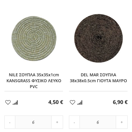
NILE ΣΟΥΠΛΑ 35x35x1cm
DEL MAR ΣΟΥΠΛΑ
KANSGRASS ΦΥΣΙΚΟ ΛΕΥΚΟ
38x38x0.5cm ΓΙΟΥΤΑ ΜΑΥΡΟ
PVC
4,50 €
6,90 €
Προσθήκη
Προσθήκη
στα
στα
Αγαπημένα
Αγαπημένα
Αύξηση
Αύξη
Μείωση
ποσότητας
Μείωση
ποσό