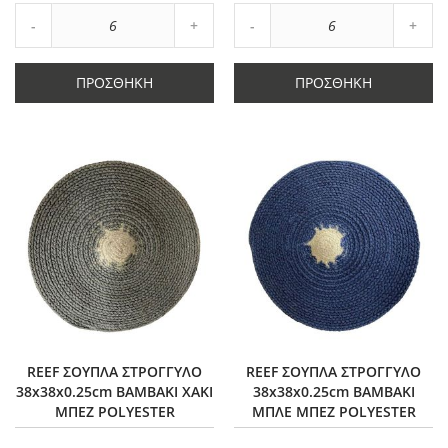
Αύξηση
Αύξη
Μείωση
ποσότητας
Μείωση
ποσό
ποσότητας
κατά
ποσότητας
κατά
κατά
6
κατά
6
ΠΡΟΣΘΉΚΗ
ΠΡΟΣΘΉΚΗ
6
6
REEF ΣΟΥΠΛΑ ΣΤΡΟΓΓΥΛΟ
REEF ΣΟΥΠΛΑ ΣΤΡΟΓΓΥΛΟ
38x38x0.25cm ΒΑΜΒΑΚΙ ΧΑΚΙ
38x38x0.25cm ΒΑΜΒΑΚΙ
ΜΠΕΖ POLYESTER
ΜΠΛΕ ΜΠΕΖ POLYESTER