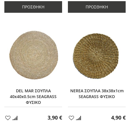
ποσότητας
κατά
ποσότητας
κατά
κατά
6
κατά
6
ΠΡΟΣΘΉΚΗ
ΠΡΟΣΘΉΚΗ
6
6
DEL MAR ΣΟΥΠΛΑ
NEREA ΣΟΥΠΛΑ 38x38x1cm
40x40x0.5cm SEAGRASS
SEAGRASS ΦΥΣΙΚΟ
ΦΥΣΙΚΟ
3,90 €
4,90 €
Προσθήκη
Προσθήκη
στα
στα
Αγαπημένα
Αγαπημένα