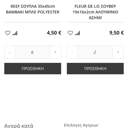
REEF ΣΟΥΠΛΑ 35x45cm
FLEUR DE LIS ΣΟΥΒΕΡ
ΒΑΜΒΑΚΙ ΜΠΛΕ POLYESTER
19x16x2cm ΑΛΟΥΜΙΝΙΟ
ΑΣΗΜΙ
4,50 €
9,50 €
Προσθήκη
Προσθήκη
στα
στα
Αγαπημένα
Αγαπημένα
Αύξηση
Αύξη
Μείωση
ποσότητας
Μείωση
ποσό
ποσότητας
κατά
ποσότητας
κατά
κατά
6
κατά
2
ΠΡΟΣΘΉΚΗ
ΠΡΟΣΘΉΚΗ
6
2
Αγορά κατά
Επιλογες Αγορων