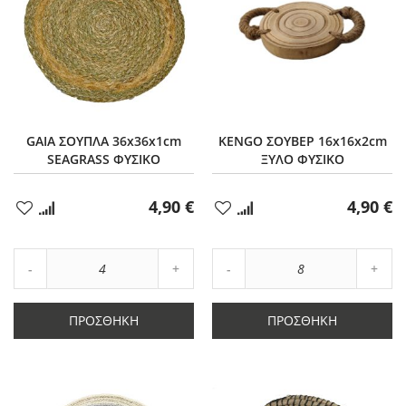
GAIA ΣΟΥΠΛΑ 36x36x1cm
KENGO ΣΟΥΒΕΡ 16x16x2cm
SEAGRASS ΦΥΣΙΚΟ
ΞΥΛΟ ΦΥΣΙΚΟ
4,90 €
4,90 €
Προσθήκη
Προσθήκη
στα
στα
Αγαπημένα
Αγαπημένα
Αύξηση
Αύξη
Μείωση
ποσότητας
Μείωση
ποσό
ποσότητας
κατά
ποσότητας
κατά
κατά
4
κατά
8
ΠΡΟΣΘΉΚΗ
ΠΡΟΣΘΉΚΗ
4
8