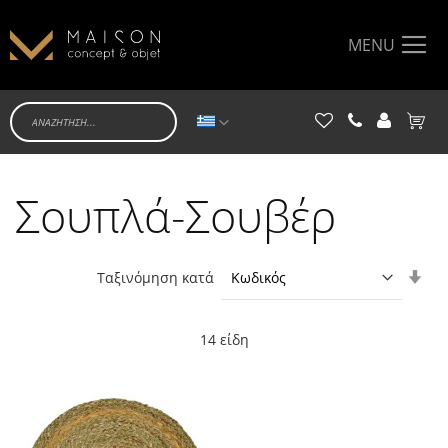
MENU
Γλώσσα
Το κα
Σουπλά-Σουβέρ
Ορί
Ταξινόμηση κατά
Αύξ
Κατ
14
είδη