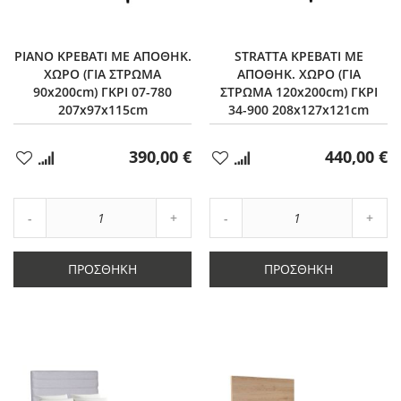
PIANO ΚΡΕΒΑΤΙ ΜΕ ΑΠΟΘΗΚ.
STRATTA ΚΡΕΒΑΤΙ ΜΕ
ΧΩΡΟ (ΓΙΑ ΣΤΡΩΜΑ
ΑΠΟΘΗΚ. ΧΩΡΟ (ΓΙΑ
90x200cm) ΓΚΡΙ 07-780
ΣΤΡΩΜΑ 120x200cm) ΓΚΡΙ
207x97x115cm
34-900 208x127x121cm
390,00 €
440,00 €
Προσθήκη
Προσθήκη
στα
στα
Αγαπημένα
Αγαπημένα
Αύξηση
Αύξη
Μείωση
ποσότητας
Μείωση
ποσό
ποσότητας
κατά
ποσότητας
κατά
κατά
1
κατά
1
ΠΡΟΣΘΉΚΗ
ΠΡΟΣΘΉΚΗ
1
1