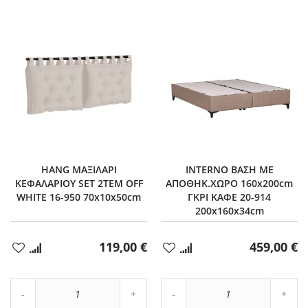
HANG ΜΑΞΙΛΑΡΙ
INTERNO ΒΑΣΗ ΜΕ
ΚΕΦΑΛΑΡΙΟΥ SET 2ΤΕΜ OFF
ΑΠΟΘΗΚ.ΧΩΡΟ 160x200cm
WHITE 16-950 70x10x50cm
ΓΚΡΙ ΚΑΦΕ 20-914
200x160x34cm
119,00 €
459,00 €
Προσθήκη
Προσθήκη
στα
στα
Αγαπημένα
Αγαπημένα
Αύξηση
Αύξη
Μείωση
ποσότητας
Μείωση
ποσό