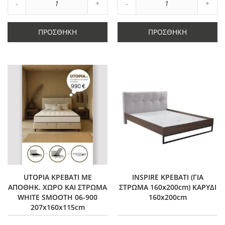
Αύξηση
Αύξη
Μείωση
ποσότητας
Μείωση
ποσό
ποσότητας
κατά
ποσότητας
κατά
κατά
1
κατά
1
ΠΡΟΣΘΉΚΗ
ΠΡΟΣΘΉΚΗ
1
1
UTOPIA ΚΡΕΒΑΤΙ ΜΕ
INSPIRE ΚΡΕΒΑΤΙ (ΓΙΑ
ΑΠΟΘΗΚ. ΧΩΡΟ ΚΑΙ ΣΤΡΩΜΑ
ΣΤΡΩΜΑ 160x200cm) ΚΑΡΥΔΙ
WHITE SMOOTH 06-900
160x200cm
207x160x115cm