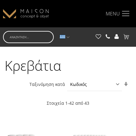
MENU
Γλώσσα
Το κα
Κρεβάτια
Ορί
Ταξινόμηση κατά
Αύξ
Κατ
Στοιχεία
1
-
42
από
43