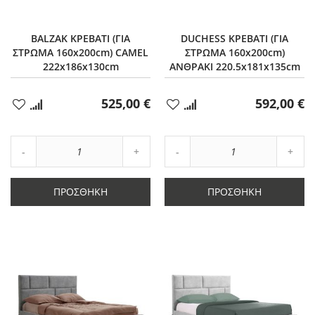
BALZAK ΚΡΕΒΑΤΙ (ΓΙΑ
DUCHESS ΚΡΕΒΑΤΙ (ΓΙΑ
ΣΤΡΩΜΑ 160x200cm) CAMEL
ΣΤΡΩΜΑ 160x200cm)
222x186x130cm
ΑΝΘΡΑΚΙ 220.5x181x135cm
525,00 €
592,00 €
Προσθήκη
Προσθήκη
στα
στα
Αγαπημένα
Αγαπημένα
Αύξηση
Αύξη
Μείωση
ποσότητας
Μείωση
ποσό
ποσότητας
κατά
ποσότητας
κατά
κατά
1
κατά
1
ΠΡΟΣΘΉΚΗ
ΠΡΟΣΘΉΚΗ
1
1