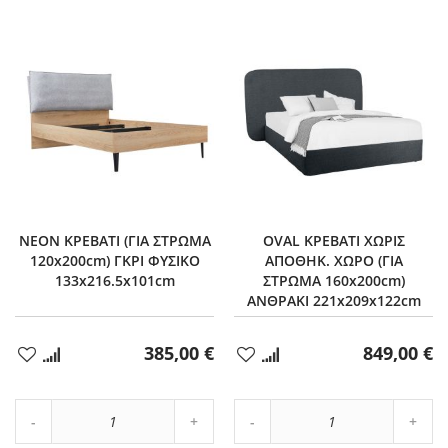
NEON ΚΡΕΒΑΤΙ (ΓΙΑ ΣΤΡΩΜΑ
OVAL ΚΡΕΒΑΤΙ ΧΩΡΙΣ
120x200cm) ΓΚΡΙ ΦΥΣΙΚΟ
ΑΠΟΘΗΚ. ΧΩΡΟ (ΓΙΑ
133x216.5x101cm
ΣΤΡΩΜΑ 160x200cm)
ΑΝΘΡΑΚΙ 221x209x122cm
385,00 €
849,00 €
Προσθήκη
Προσθήκη
στα
στα
Αγαπημένα
Αγαπημένα
Αύξηση
Αύξη
Μείωση
ποσότητας
Μείωση
ποσό