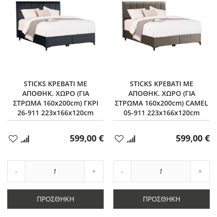
STICKS ΚΡΕΒΑΤΙ ΜΕ
STICKS ΚΡΕΒΑΤΙ ΜΕ
ΑΠΟΘΗΚ. ΧΩΡΟ (ΓΙΑ
ΑΠΟΘΗΚ. ΧΩΡΟ (ΓΙΑ
ΣΤΡΩΜΑ 160x200cm) ΓΚΡΙ
ΣΤΡΩΜΑ 160x200cm) CAMEL
26-911 223x166x120cm
05-911 223x166x120cm
599,00 €
599,00 €
Προσθήκη
Προσθήκη
στα
στα
Αγαπημένα
Αγαπημένα
Αύξηση
Αύξη
Μείωση
ποσότητας
Μείωση
ποσό
ποσότητας
κατά
ποσότητας
κατά
κατά
1
κατά
1
ΠΡΟΣΘΉΚΗ
ΠΡΟΣΘΉΚΗ
1
1