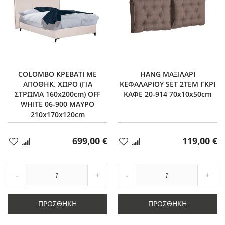
COLOMBO ΚΡΕΒΑΤΙ ΜΕ
HANG ΜΑΞΙΛΑΡΙ
ΑΠΟΘΗΚ. ΧΩΡΟ (ΓΙΑ
ΚΕΦΑΛΑΡΙΟΥ SET 2ΤΕΜ ΓΚΡΙ
ΣΤΡΩΜΑ 160x200cm) OFF
ΚΑΦΕ 20-914 70x10x50cm
WHITE 06-900 ΜΑΥΡΟ
210x170x120cm
699,00 €
119,00 €
Προσθήκη
Προσθήκη
στα
στα
Αγαπημένα
Αγαπημένα
Αύξηση
Αύξη
Μείωση
ποσότητας
Μείωση
ποσό
ποσότητας
κατά
ποσότητας
κατά
κατά
1
κατά
1
ΠΡΟΣΘΉΚΗ
ΠΡΟΣΘΉΚΗ
1
1