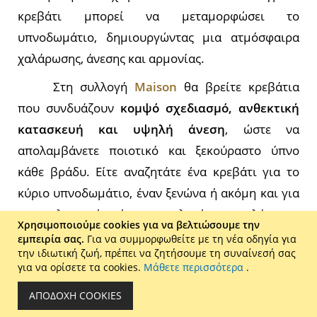
κρεβάτι μπορεί να μεταμορφώσει το
υπνοδωμάτιο, δημιουργώντας μια ατμόσφαιρα
χαλάρωσης, άνεσης και αρμονίας.
Στη συλλογή
Maison
θα βρείτε κρεβάτια
που συνδυάζουν
κομψό σχεδιασμό, ανθεκτική
κατασκευή και υψηλή άνεση
, ώστε να
απολαμβάνετε ποιοτικό και ξεκούραστο ύπνο
κάθε βράδυ. Είτε αναζητάτε ένα κρεβάτι για το
κύριο υπνοδωμάτιο, έναν ξενώνα ή ακόμη και για
επαγγελματική χρήση, οι επιλογές μας καλύπτουν
Χρησιμοποιούμε cookies για να βελτιώσουμε την
κάθε ανάγκη.
εμπειρία σας.
Για να συμμορφωθείτε με τη νέα οδηγία για
την ιδιωτική ζωή, πρέπει να ζητήσουμε τη συναίνεσή σας
για να ορίσετε τα cookies.
Μάθετε περισσότερα
.
Μεγάλη ποικιλία σε κρεβάτια
ΑΠΟΔΟΧΉ COOKIES
για κάθε υπνοδωμάτιο