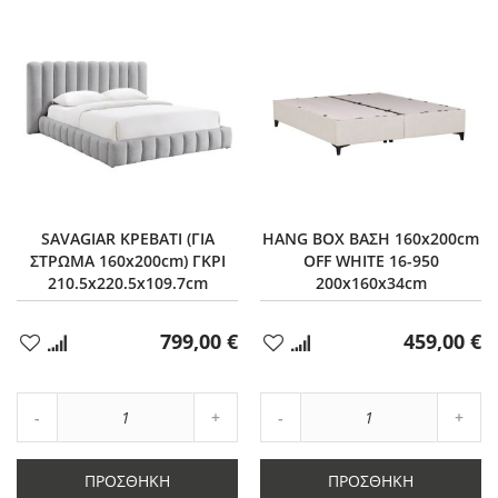
SAVAGIAR ΚΡΕΒΑΤΙ (ΓΙΑ
HANG BOX ΒΑΣΗ 160x200cm
ΣΤΡΩΜΑ 160x200cm) ΓΚΡΙ
OFF WHITE 16-950
210.5x220.5x109.7cm
200x160x34cm
799,00 €
459,00 €
Προσθήκη
Προσθήκη
στα
στα
Αγαπημένα
Αγαπημένα
Αύξηση
Αύξη
Μείωση
ποσότητας
Μείωση
ποσό
ποσότητας
κατά
ποσότητας
κατά
κατά
1
κατά
1
ΠΡΟΣΘΉΚΗ
ΠΡΟΣΘΉΚΗ
1
1