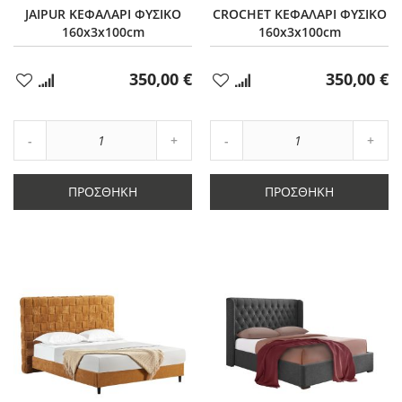
JAIPUR ΚΕΦΑΛΑΡΙ ΦΥΣΙΚΟ
CROCHET ΚΕΦΑΛΑΡΙ ΦΥΣΙΚΟ
160x3x100cm
160x3x100cm
350,00 €
350,00 €
Προσθήκη
Προσθήκη
στα
στα
Αγαπημένα
Αγαπημένα
Αύξηση
Αύξη
Μείωση
ποσότητας
Μείωση
ποσό
ποσότητας
κατά
ποσότητας
κατά
κατά
1
κατά
1
ΠΡΟΣΘΉΚΗ
ΠΡΟΣΘΉΚΗ
1
1