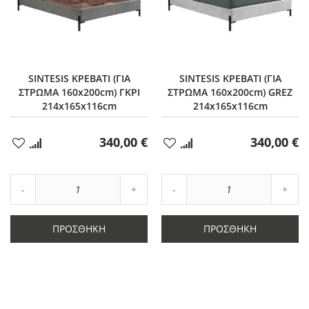
SINTESIS ΚΡΕΒΑΤΙ (ΓΙΑ
SINTESIS ΚΡΕΒΑΤΙ (ΓΙΑ
ΣΤΡΩΜΑ 160x200cm) ΓΚΡΙ
ΣΤΡΩΜΑ 160x200cm) GREZ
214x165x116cm
214x165x116cm
340,00 €
340,00 €
Προσθήκη
Προσθήκη
στα
στα
Αγαπημένα
Αγαπημένα
Αύξηση
Αύξη
Μείωση
ποσότητας
Μείωση
ποσό
ποσότητας
κατά
ποσότητας
κατά
κατά
1
κατά
1
ΠΡΟΣΘΉΚΗ
ΠΡΟΣΘΉΚΗ
1
1