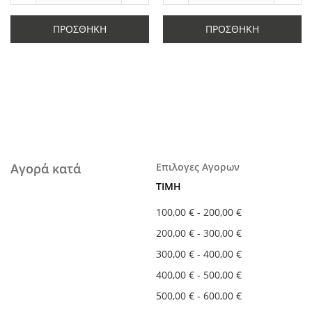
Μείωση
ποσότητας
Μείωση
ποσό
ποσότητας
κατά
ποσότητας
κατά
κατά
1
κατά
1
ΠΡΟΣΘΉΚΗ
ΠΡΟΣΘΉΚΗ
1
1
Αγορά κατά
Επιλογες Αγορων
ΤΙΜΉ
100,00 €
-
200,00 €
200,00 €
-
300,00 €
300,00 €
-
400,00 €
400,00 €
-
500,00 €
500,00 €
-
600,00 €