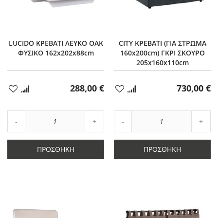
LUCIDO ΚΡΕΒΑΤΙ ΛΕΥΚΟ OAK
CITY ΚΡΕΒΑΤΙ (ΓΙΑ ΣΤΡΩΜΑ
ΦΥΣΙΚΟ 162x202x88cm
160x200cm) ΓΚΡΙ ΣΚΟΥΡΟ
205x160x110cm
288,00 €
730,00 €
Προσθήκη
Προσθήκη
στα
στα
Αγαπημένα
Αγαπημένα
Αύξηση
Αύξη
Μείωση
ποσότητας
Μείωση
ποσό
ποσότητας
κατά
ποσότητας
κατά
κατά
1
κατά
1
ΠΡΟΣΘΉΚΗ
ΠΡΟΣΘΉΚΗ
1
1