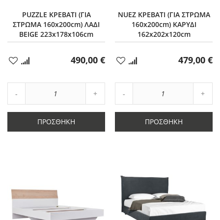
PUZZLE ΚΡΕΒΑΤΙ (ΓΙΑ
NUEZ ΚΡΕΒΑΤΙ (ΓΙΑ ΣΤΡΩΜΑ
ΣΤΡΩΜΑ 160x200cm) ΛΑΔΙ
160x200cm) ΚΑΡΥΔΙ
BEIGE 223x178x106cm
162x202x120cm
490,00 €
479,00 €
Προσθήκη
Προσθήκη
στα
στα
Αγαπημένα
Αγαπημένα
Αύξηση
Αύξη
Μείωση
ποσότητας
Μείωση
ποσό
ποσότητας
κατά
ποσότητας
κατά
κατά
1
κατά
1
ΠΡΟΣΘΉΚΗ
ΠΡΟΣΘΉΚΗ
1
1