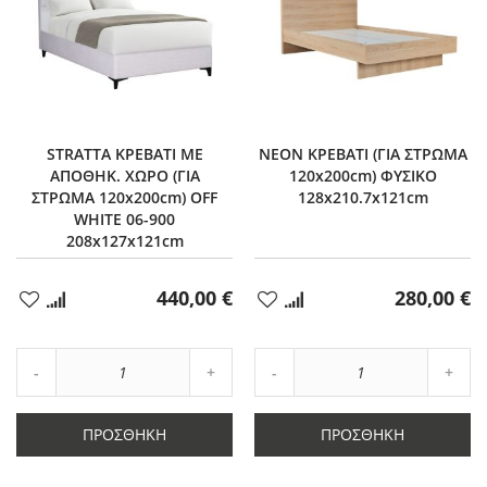
STRATTA ΚΡΕΒΑΤΙ ΜΕ
NEON ΚΡΕΒΑΤΙ (ΓΙΑ ΣΤΡΩΜΑ
ΑΠΟΘΗΚ. ΧΩΡΟ (ΓΙΑ
120x200cm) ΦΥΣΙΚΟ
ΣΤΡΩΜΑ 120x200cm) OFF
128x210.7x121cm
WHITE 06-900
208x127x121cm
440,00 €
280,00 €
Προσθήκη
Προσθήκη
στα
στα
Αγαπημένα
Αγαπημένα
Αύξηση
Αύξη
Μείωση
ποσότητας
Μείωση
ποσό
ποσότητας
κατά
ποσότητας
κατά
κατά
1
κατά
1
ΠΡΟΣΘΉΚΗ
ΠΡΟΣΘΉΚΗ
1
1