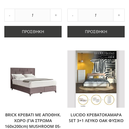
στα
στα
Αγαπημένα
Αγαπημένα
Αύξηση
Αύξη
Μείωση
ποσότητας
Μείωση
ποσό
ποσότητας
κατά
ποσότητας
κατά
κατά
1
κατά
1
ΠΡΟΣΘΉΚΗ
ΠΡΟΣΘΉΚΗ
1
1
BRICK ΚΡΕΒΑΤΙ ΜΕ ΑΠΟΘΗΚ.
LUCIDO ΚΡΕΒΑΤΟΚΑΜΑΡΑ
ΧΩΡΟ (ΓΙΑ ΣΤΡΩΜΑ
SET 3+1 ΛΕΥΚΟ OAK ΦΥΣΙΚΟ
160x200cm) MUSHROOM 05-