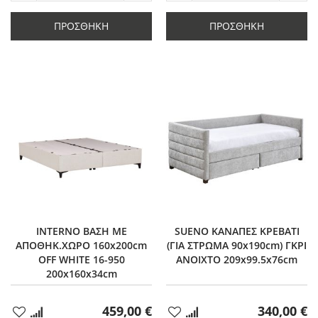
ποσότητας
κατά
ποσότητας
κατά
κατά
1
κατά
1
ΠΡΟΣΘΉΚΗ
ΠΡΟΣΘΉΚΗ
1
1
INTERNO ΒΑΣΗ ΜΕ
SUENO ΚΑΝΑΠΕΣ ΚΡΕΒΑΤΙ
ΑΠΟΘΗΚ.ΧΩΡΟ 160x200cm
(ΓΙΑ ΣΤΡΩΜΑ 90x190cm) ΓΚΡΙ
OFF WHITE 16-950
ΑΝΟΙΧΤΟ 209x99.5x76cm
200x160x34cm
459,00 €
340,00 €
Προσθήκη
Προσθήκη