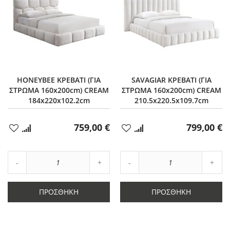
HONEYBEE ΚΡΕΒΑΤΙ (ΓΙΑ
SAVAGIAR ΚΡΕΒΑΤΙ (ΓΙΑ
ΣΤΡΩΜΑ 160x200cm) CREAM
ΣΤΡΩΜΑ 160x200cm) CREAM
184x220x102.2cm
210.5x220.5x109.7cm
759,00 €
799,00 €
Προσθήκη
Προσθήκη
στα
στα
Αγαπημένα
Αγαπημένα
Αύξηση
Αύξη
Μείωση
ποσότητας
Μείωση
ποσό
ποσότητας
κατά
ποσότητας
κατά
κατά
1
κατά
1
ΠΡΟΣΘΉΚΗ
ΠΡΟΣΘΉΚΗ
1
1