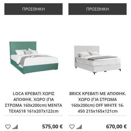
ποσότητας
κατά
ποσότητας
κατά
κατά
1
κατά
1
ΠΡΟΣΘΉΚΗ
ΠΡΟΣΘΉΚΗ
1
1
LOCA ΚΡΕΒΑΤΙ ΧΩΡΙΣ
BRICK ΚΡΕΒΑΤΙ ΜΕ ΑΠΟΘΗΚ.
ΑΠΟΘΗΚ. ΧΩΡΟ (ΓΙΑ
ΧΩΡΟ (ΓΙΑ ΣΤΡΩΜΑ
ΣΤΡΩΜΑ 160x200cm) ΜΕΝΤΑ
160x200cm) OFF WHITE 16-
TEXAS18 161x207x122cm
450 215x165x121cm
575,00 €
670,00 €
Προσθήκη
Προσθήκη