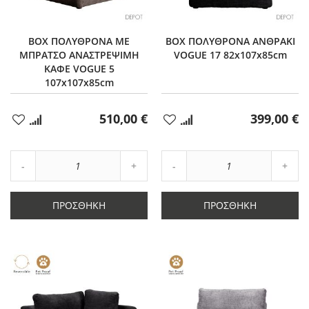
BOX ΠΟΛΥΘΡΟΝΑ ΜΕ
BOX ΠΟΛΥΘΡΟΝΑ ΑΝΘΡΑΚΙ
ΜΠΡΑΤΣΟ ΑΝΑΣΤΡΕΨΙΜΗ
VOGUE 17 82x107x85cm
ΚΑΦΕ VOGUE 5
107x107x85cm
510,00 €
399,00 €
Προσθήκη
Προσθήκη
στα
στα
Αγαπημένα
Αγαπημένα
Αύξηση
Αύξη
Μείωση
ποσότητας
Μείωση
ποσό
ποσότητας
κατά
ποσότητας
κατά
κατά
1
κατά
1
ΠΡΟΣΘΉΚΗ
ΠΡΟΣΘΉΚΗ
1
1