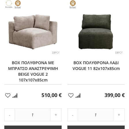
BOX ΠΟΛΥΘΡΟΝΑ ΜΕ
BOX ΠΟΛΥΘΡΟΝΑ ΛΑΔΙ
ΜΠΡΑΤΣΟ ΑΝΑΣΤΡΕΨΙΜΗ
VOGUE 11 82x107x85cm
BEIGE VOGUE 2
107x107x85cm
510,00 €
399,00 €
Προσθήκη
Προσθήκη
στα
στα
Αγαπημένα
Αγαπημένα
Αύξηση
Αύξη
Μείωση
ποσότητας
Μείωση
ποσό
ποσότητας
κατά
ποσότητας
κατά