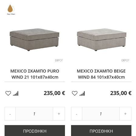
MEXICO ΣΚΑΜΠΟ PURO
MEXICO ΣΚΑΜΠΟ BEIGE
WIND 21 101x87x40cm
WIND 84 101x87x40cm
235,00 €
235,00 €
Προσθήκη
Προσθήκη
στα
στα
Αγαπημένα
Αγαπημένα
Αύξηση
Αύξη
Μείωση
ποσότητας
Μείωση
ποσό
ποσότητας
κατά
ποσότητας
κατά
κατά
1
κατά
1
ΠΡΟΣΘΉΚΗ
ΠΡΟΣΘΉΚΗ
1
1