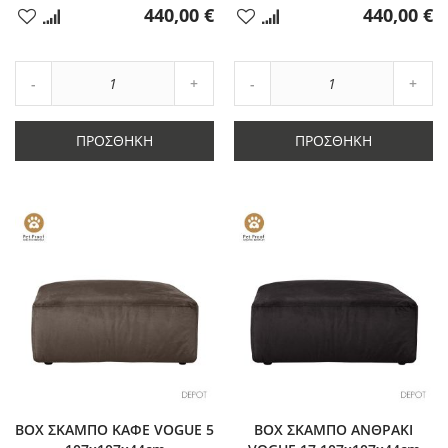
440,00 €
440,00 €
Προσθήκη
Προσθήκη
στα
στα
Αγαπημένα
Αγαπημένα
Αύξηση
Αύξη
Μείωση
ποσότητας
Μείωση
ποσό
ποσότητας
κατά
ποσότητας
κατά
κατά
1
κατά
1
ΠΡΟΣΘΉΚΗ
ΠΡΟΣΘΉΚΗ
1
1
BOX ΣΚΑΜΠΟ ΚΑΦΕ VOGUE 5
BOX ΣΚΑΜΠΟ ΑΝΘΡΑΚΙ