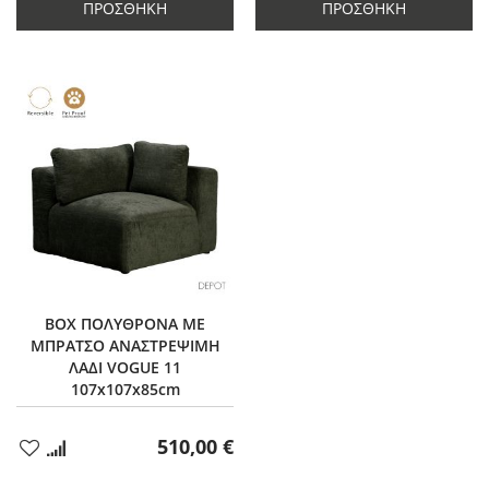
κατά
1
κατά
1
ΠΡΟΣΘΉΚΗ
ΠΡΟΣΘΉΚΗ
1
1
BOX ΠΟΛΥΘΡΟΝΑ ΜΕ
ΜΠΡΑΤΣΟ ΑΝΑΣΤΡΕΨΙΜΗ
ΛΑΔΙ VOGUE 11
107x107x85cm
510,00 €
Προσθήκη
στα
Αγαπημένα