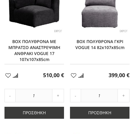
BOX ΠΟΛΥΘΡΟΝΑ ΜΕ
BOX ΠΟΛΥΘΡΟΝΑ ΓΚΡΙ
ΜΠΡΑΤΣΟ ΑΝΑΣΤΡΕΨΙΜΗ
VOGUE 14 82x107x85cm
ΑΝΘΡΑΚΙ VOGUE 17
107x107x85cm
510,00 €
399,00 €
Προσθήκη
Προσθήκη
στα
στα
Αγαπημένα
Αγαπημένα
Αύξηση
Αύξη
Μείωση
ποσότητας
Μείωση
ποσό
ποσότητας
κατά
ποσότητας
κατά
κατά
1
κατά
1
ΠΡΟΣΘΉΚΗ
ΠΡΟΣΘΉΚΗ
1
1