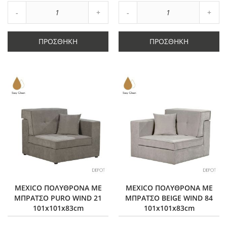
Αύξηση
Αύξη
Μείωση
ποσότητας
Μείωση
ποσό
ποσότητας
κατά
ποσότητας
κατά
κατά
1
κατά
1
ΠΡΟΣΘΉΚΗ
ΠΡΟΣΘΉΚΗ
1
1
MEXICO ΠΟΛΥΘΡΟΝΑ ΜΕ
MEXICO ΠΟΛΥΘΡΟΝΑ ΜΕ
ΜΠΡΑΤΣΟ PURO WIND 21
ΜΠΡΑΤΣΟ BEIGE WIND 84
101x101x83cm
101x101x83cm