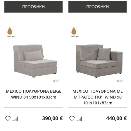
ποσότητας
κατά
ποσότητας
κατά
κατά
1
κατά
1
ΠΡΟΣΘΉΚΗ
ΠΡΟΣΘΉΚΗ
1
1
MEXICO ΠΟΛΥΘΡΟΝΑ BEIGE
MEXICO ΠΟΛΥΘΡΟΝΑ ΜΕ
WIND 84 90x101x83cm
ΜΠΡΑΤΣΟ ΓΚΡΙ WIND 90
101x101x83cm
390,00 €
440,00 €
Προσθήκη
Προσθήκη
στα
στα
Αγαπημένα
Αγαπημένα