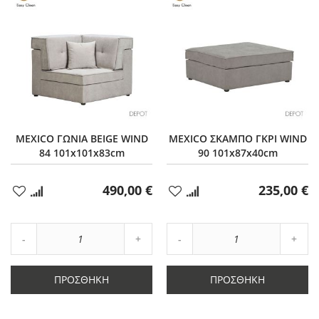
MEXICO ΓΩΝΙΑ BEIGE WIND
MEXICO ΣΚΑΜΠΟ ΓΚΡΙ WIND
84 101x101x83cm
90 101x87x40cm
490,00 €
235,00 €
Προσθήκη
Προσθήκη
στα
στα
Αγαπημένα
Αγαπημένα
Αύξηση
Αύξη
Μείωση
ποσότητας
Μείωση
ποσό
ποσότητας
κατά
ποσότητας
κατά
κατά
1
κατά
1
ΠΡΟΣΘΉΚΗ
ΠΡΟΣΘΉΚΗ
1
1