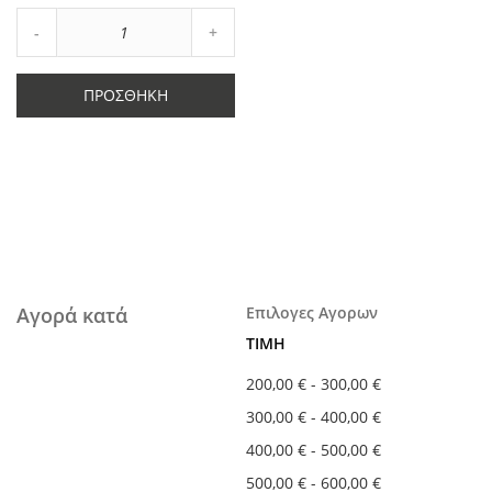
Αύξηση
Μείωση
ποσότητας
ποσότητας
κατά
κατά
1
ΠΡΟΣΘΉΚΗ
1
Αγορά κατά
Επιλογες Αγορων
ΤΙΜΉ
200,00 €
-
300,00 €
300,00 €
-
400,00 €
400,00 €
-
500,00 €
500,00 €
-
600,00 €