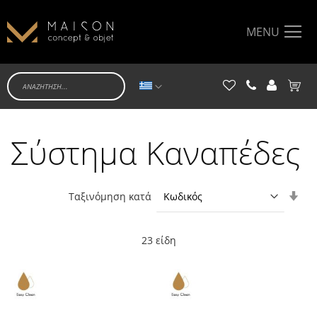
MENU
Γλώσσα
Το κα
Σύστημα Καναπέδες
Ορί
Ταξινόμηση κατά
Αύξ
Κατ
23
είδη