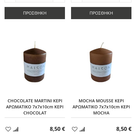
Μείωση
ποσότητας
Μείωση
ποσό
ποσότητας
κατά
ποσότητας
κατά
κατά
6
κατά
6
ΠΡΟΣΘΉΚΗ
ΠΡΟΣΘΉΚΗ
6
6
CHOCOLATE MARTINI ΚΕΡΙ
MOCHA MOUSSE ΚΕΡΙ
ΑΡΩΜΑΤΙΚΟ 7x7x10cm ΚΕΡΙ
ΑΡΩΜΑΤΙΚΟ 7x7x10cm ΚΕΡΙ
CHOCOLAT
MOCHA
8,50 €
8,50 €
Προσθήκη
Προσθήκη
στα
στα