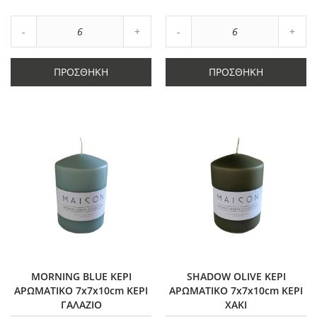
Αγαπημένα
Αγαπημένα
Αύξηση
Αύξη
Μείωση
ποσότητας
Μείωση
ποσό
ποσότητας
κατά
ποσότητας
κατά
κατά
6
κατά
6
ΠΡΟΣΘΉΚΗ
ΠΡΟΣΘΉΚΗ
6
6
MORNING BLUE ΚΕΡΙ
SHADOW OLIVE ΚΕΡΙ
ΑΡΩΜΑΤΙΚΟ 7x7x10cm ΚΕΡΙ
ΑΡΩΜΑΤΙΚΟ 7x7x10cm ΚΕΡΙ
ΓΑΛΑΖΙΟ
ΧΑΚΙ