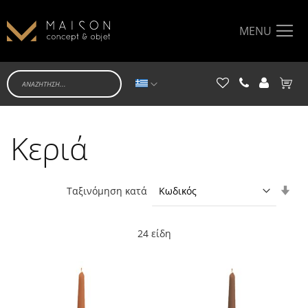
MENU
Γλώσσα
Το κα
Κεριά
Ορί
Ταξινόμηση κατά
Αύξ
Κατ
24
είδη