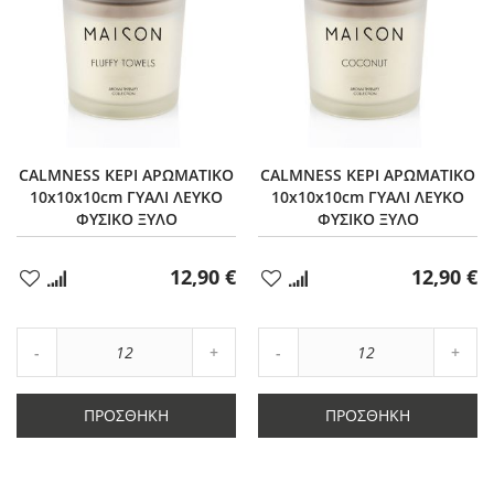
CALMNESS ΚΕΡΙ ΑΡΩΜΑΤΙΚΟ
CALMNESS ΚΕΡΙ ΑΡΩΜΑΤΙΚΟ
10x10x10cm ΓΥΑΛΙ ΛΕΥΚΟ
10x10x10cm ΓΥΑΛΙ ΛΕΥΚΟ
ΦΥΣΙΚΟ ΞΥΛΟ
ΦΥΣΙΚΟ ΞΥΛΟ
12,90 €
12,90 €
Προσθήκη
Προσθήκη
στα
στα
Αγαπημένα
Αγαπημένα
Αύξηση
Αύξη
Μείωση
ποσότητας
Μείωση
ποσό
ποσότητας
κατά
ποσότητας
κατά
κατά
12
κατά
12
ΠΡΟΣΘΉΚΗ
ΠΡΟΣΘΉΚΗ
12
12