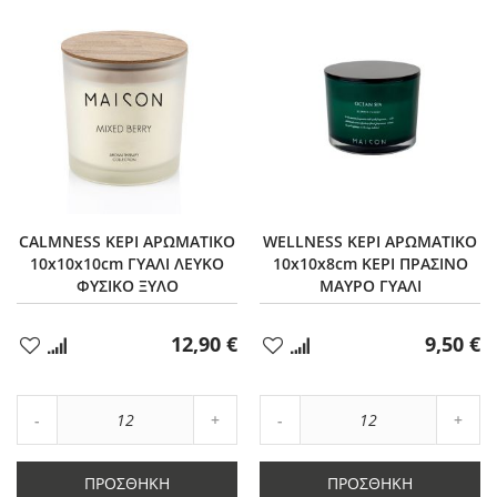
CALMNESS ΚΕΡΙ ΑΡΩΜΑΤΙΚΟ
WELLNESS ΚΕΡΙ ΑΡΩΜΑΤΙΚΟ
10x10x10cm ΓΥΑΛΙ ΛΕΥΚΟ
10x10x8cm ΚΕΡΙ ΠΡΑΣΙΝΟ
ΦΥΣΙΚΟ ΞΥΛΟ
ΜΑΥΡΟ ΓΥΑΛΙ
12,90 €
9,50 €
Προσθήκη
Προσθήκη
στα
στα
Αγαπημένα
Αγαπημένα
Αύξηση
Αύξη
Μείωση
ποσότητας
Μείωση
ποσό
ποσότητας
κατά
ποσότητας
κατά
κατά
12
κατά
12
ΠΡΟΣΘΉΚΗ
ΠΡΟΣΘΉΚΗ