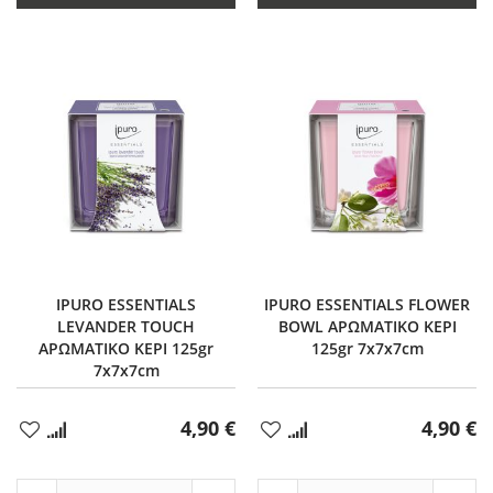
12
12
IPURO ESSENTIALS
IPURO ESSENTIALS FLOWER
LEVANDER TOUCH
BOWL ΑΡΩΜΑΤΙΚΟ ΚΕΡΙ
ΑΡΩΜΑΤΙΚΟ ΚΕΡΙ 125gr
125gr 7x7x7cm
7x7x7cm
4,90 €
4,90 €
Προσθήκη
Προσθήκη
στα
στα
Αγαπημένα
Αγαπημένα