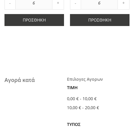
Αύξηση
Αύξη
Μείωση
ποσότητας
Μείωση
ποσό
ποσότητας
κατά
ποσότητας
κατά
κατά
6
κατά
6
ΠΡΟΣΘΉΚΗ
ΠΡΟΣΘΉΚΗ
6
6
Αγορά κατά
Επιλογες Αγορων
ΤΙΜΉ
0,00 €
-
10,00 €
10,00 €
-
20,00 €
ΤΎΠΟΣ