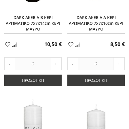
DARK AKEBIA B ΚΕΡΙ
DARK AKEBIA A ΚΕΡΙ
ΑΡΩΜΑΤΙΚΟ 7x7x14cm ΚΕΡΙ
ΑΡΩΜΑΤΙΚΟ 7x7x10cm ΚΕΡΙ
ΜΑΥΡΟ
ΜΑΥΡΟ
10,50 €
8,50 €
Προσθήκη
Προσθήκη
στα
στα
Αγαπημένα
Αγαπημένα
Αύξηση
Αύξη
Μείωση
ποσότητας
Μείωση
ποσό
ποσότητας
κατά
ποσότητας
κατά
κατά
6
κατά
6
ΠΡΟΣΘΉΚΗ
ΠΡΟΣΘΉΚΗ
6
6