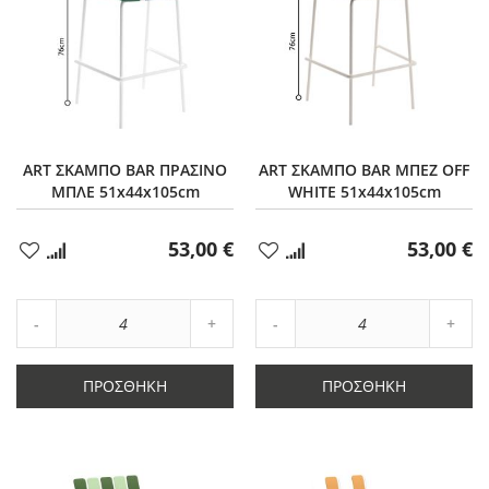
ART ΣΚΑΜΠΟ BAR ΠΡΑΣΙΝΟ
ART ΣΚΑΜΠΟ BAR ΜΠΕΖ OFF
ΜΠΛΕ 51x44x105cm
WHITE 51x44x105cm
53,00 €
53,00 €
Προσθήκη
Προσθήκη
στα
στα
Αγαπημένα
Αγαπημένα
Αύξηση
Αύξη
Μείωση
ποσότητας
Μείωση
ποσό
ποσότητας
κατά
ποσότητας
κατά
κατά
4
κατά
4
ΠΡΟΣΘΉΚΗ
ΠΡΟΣΘΉΚΗ
4
4