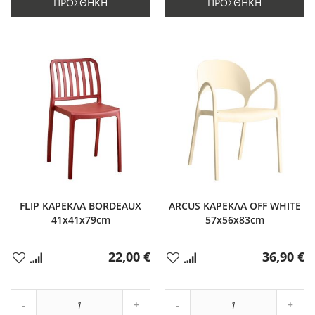
ΠΡΟΣΘΉΚΗ
ΠΡΟΣΘΉΚΗ
1
1
FLIP ΚΑΡΕΚΛΑ BORDEAUX
ARCUS ΚΑΡΕΚΛΑ OFF WHITE
41x41x79cm
57x56x83cm
22,00 €
36,90 €
Προσθήκη
Προσθήκη
στα
στα
Αγαπημένα
Αγαπημένα
Αύξηση
Αύξη