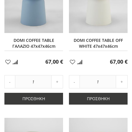
DOMI COFFEE TABLE
DOMI COFFEE TABLE OFF
ΓΑΛΑΖΙΟ 47x47x46cm
WHITE 47x47x46cm
67,00 €
67,00 €
Προσθήκη
Προσθήκη
στα
στα
Αγαπημένα
Αγαπημένα
Αύξηση
Αύξη
Μείωση
ποσότητας
Μείωση
ποσό
ποσότητας
κατά
ποσότητας
κατά
κατά
1
κατά
1
ΠΡΟΣΘΉΚΗ
ΠΡΟΣΘΉΚΗ
1
1