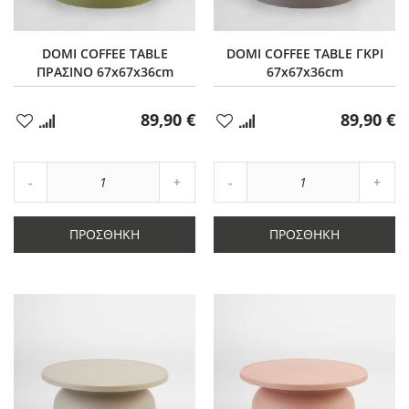
DOMI COFFEE TABLE
DOMI COFFEE TABLE ΓΚΡΙ
ΠΡΑΣΙΝΟ 67x67x36cm
67x67x36cm
89,90 €
89,90 €
Προσθήκη
Προσθήκη
στα
στα
Αγαπημένα
Αγαπημένα
Αύξηση
Αύξη
Μείωση
ποσότητας
Μείωση
ποσό
ποσότητας
κατά
ποσότητας
κατά
κατά
1
κατά
1
ΠΡΟΣΘΉΚΗ
ΠΡΟΣΘΉΚΗ
1
1