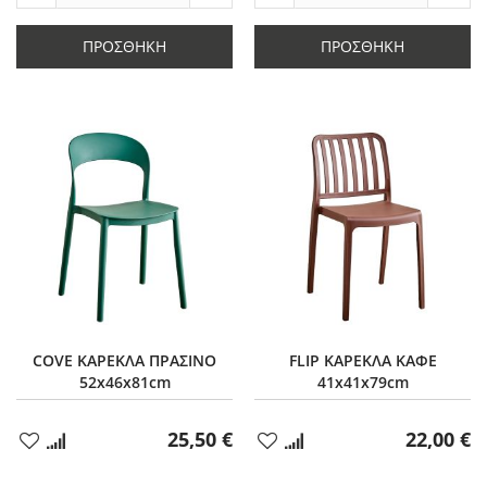
Μείωση
ποσότητας
Μείωση
ποσό
ποσότητας
κατά
ποσότητας
κατά
κατά
1
κατά
1
ΠΡΟΣΘΉΚΗ
ΠΡΟΣΘΉΚΗ
1
1
COVE ΚΑΡΕΚΛΑ ΠΡΑΣΙΝΟ
FLIP ΚΑΡΕΚΛΑ ΚΑΦΕ
52x46x81cm
41x41x79cm
25,50 €
22,00 €
Προσθήκη
Προσθήκη
στα
στα
Αγαπημένα
Αγαπημένα