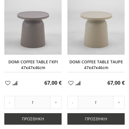
DOMI COFFEE TABLE ΓΚΡΙ
DOMI COFFEE TABLE TAUPE
47x47x46cm
47x47x46cm
67,00 €
67,00 €
Προσθήκη
Προσθήκη
στα
στα
Αγαπημένα
Αγαπημένα
Αύξηση
Αύξη
Μείωση
ποσότητας
Μείωση
ποσό
ποσότητας
κατά
ποσότητας
κατά
κατά
1
κατά
1
ΠΡΟΣΘΉΚΗ
ΠΡΟΣΘΉΚΗ
1
1