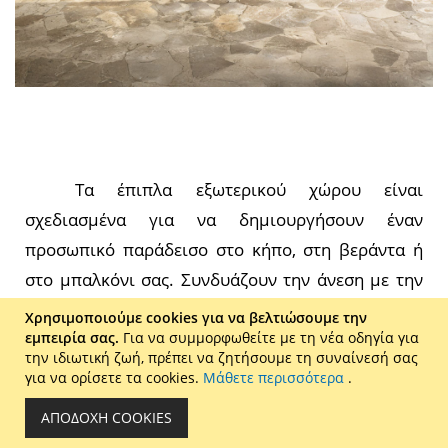
Τα έπιπλα εξωτερικού χώρου είναι
σχεδιασμένα για να δημιουργήσουν έναν
προσωπικό παράδεισο στο κήπο, στη βεράντα ή
στο μπαλκόνι σας. Συνδυάζουν την άνεση με την
αντοχή, εξασφαλίζοντας ότι το περιβάλλον σας θα
Χρησιμοποιούμε cookies για να βελτιώσουμε την
εμπειρία σας.
Για να συμμορφωθείτε με τη νέα οδηγία για
είναι ιδανικό για χαλάρωση και κοινωνικές
την ιδιωτική ζωή, πρέπει να ζητήσουμε τη συναίνεσή σας
συγκεντρώσεις. Είτε πρόκειται για έναν ήσυχο
για να ορίσετε τα cookies.
Μάθετε περισσότερα
.
καφέ στην βεράντα, είτε για μια ζεστή
ΑΠΟΔΟΧΉ COOKIES
συγκέντρωση με φίλους στον κήπο σας, τα