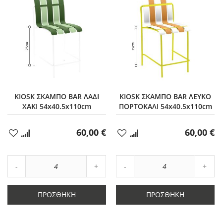
KIOSK ΣΚΑΜΠΟ BAR ΛΑΔΙ
KIOSK ΣΚΑΜΠΟ BAR ΛΕΥΚΟ
ΧΑΚΙ 54x40.5x110cm
ΠΟΡΤΟΚΑΛΙ 54x40.5x110cm
60,00 €
60,00 €
Προσθήκη
Προσθήκη
στα
στα
Αγαπημένα
Αγαπημένα
Αύξηση
Αύξη
Μείωση
ποσότητας
Μείωση
ποσό
ποσότητας
κατά
ποσότητας
κατά
κατά
4
κατά
4
ΠΡΟΣΘΉΚΗ
ΠΡΟΣΘΉΚΗ
4
4