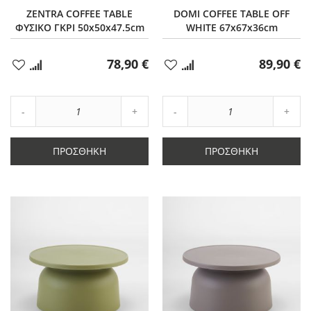
ZENTRA COFFEE TABLE
DOMI COFFEE TABLE OFF
ΦΥΣΙΚΟ ΓΚΡΙ 50x50x47.5cm
WHITE 67x67x36cm
78,90 €
89,90 €
Προσθήκη
Προσθήκη
στα
στα
Αγαπημένα
Αγαπημένα
Αύξηση
Αύξη
Μείωση
ποσότητας
Μείωση
ποσό
ποσότητας
κατά
ποσότητας
κατά
κατά
1
κατά
1
ΠΡΟΣΘΉΚΗ
ΠΡΟΣΘΉΚΗ
1
1