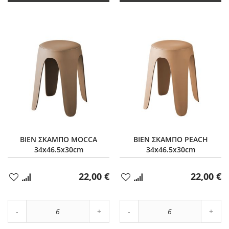
BIEN ΣΚΑΜΠΟ MOCCA
BIEN ΣΚΑΜΠΟ PEACH
34x46.5x30cm
34x46.5x30cm
22,00 €
22,00 €
Προσθήκη
Προσθήκη
στα
στα
Αγαπημένα
Αγαπημένα
Αύξηση
Αύξη
Μείωση
ποσότητας
Μείωση
ποσό