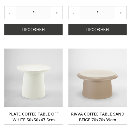
Αγαπημένα
Αγαπημένα
Αύξηση
Αύξη
Μείωση
ποσότητας
Μείωση
ποσό
ποσότητας
κατά
ποσότητας
κατά
κατά
1
κατά
1
ΠΡΟΣΘΉΚΗ
ΠΡΟΣΘΉΚΗ
1
1
PLATE COFFEE TABLE OFF
RIVVA COFFEE TABLE SAND
WHITE 50x50x47.5cm
BEIGE 70x70x39cm