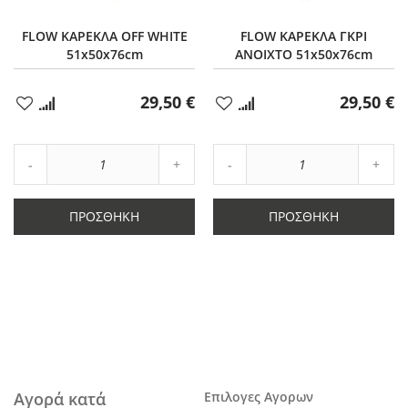
FLOW ΚΑΡΕΚΛΑ OFF WHITE
FLOW ΚΑΡΕΚΛΑ ΓΚΡΙ
51x50x76cm
ΑΝΟΙΧΤΟ 51x50x76cm
29,50 €
29,50 €
Προσθήκη
Προσθήκη
στα
στα
Αγαπημένα
Αγαπημένα
Αύξηση
Αύξη
Μείωση
ποσότητας
Μείωση
ποσό
ποσότητας
κατά
ποσότητας
κατά
κατά
1
κατά
1
ΠΡΟΣΘΉΚΗ
ΠΡΟΣΘΉΚΗ
1
1
Αγορά κατά
Επιλογες Αγορων