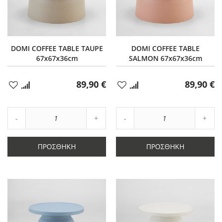
DOMI COFFEE TABLE TAUPE
DOMI COFFEE TABLE
67x67x36cm
SALMON 67x67x36cm
89,90 €
89,90 €
Προσθήκη
Προσθήκη
στα
στα
Αγαπημένα
Αγαπημένα
Αύξηση
Αύξη
Μείωση
ποσότητας
Μείωση
ποσό
ποσότητας
κατά
ποσότητας
κατά
κατά
1
κατά
1
ΠΡΟΣΘΉΚΗ
ΠΡΟΣΘΉΚΗ
1
1