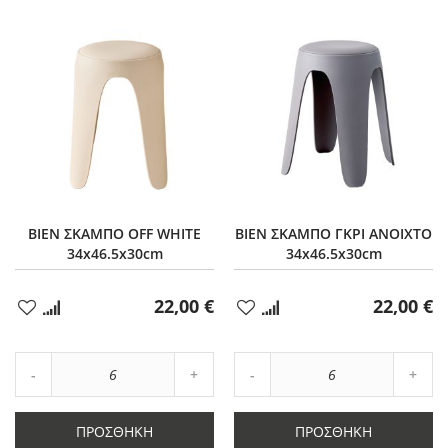
BIEN ΣΚΑΜΠΟ OFF WHITE
BIEN ΣΚΑΜΠΟ ΓΚΡΙ ΑΝΟΙΧΤΟ
34x46.5x30cm
34x46.5x30cm
22,00 €
22,00 €
Προσθήκη
Προσθήκη
στα
στα
Αγαπημένα
Αγαπημένα
Αύξηση
Αύξη
Μείωση
ποσότητας
Μείωση
ποσό
ποσότητας
κατά
ποσότητας
κατά
κατά
6
κατά
6
ΠΡΟΣΘΉΚΗ
ΠΡΟΣΘΉΚΗ
6
6