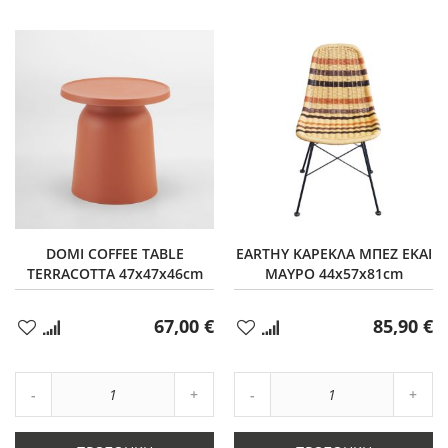
DOMI COFFEE TABLE
EARTHY ΚΑΡΕΚΛΑ ΜΠΕΖ ΕΚΑΙ
TERRACOTTA 47x47x46cm
ΜΑΥΡΟ 44x57x81cm
67,00 €
85,90 €
Προσθήκη
Προσθήκη
στα
στα
Αγαπημένα
Αγαπημένα
Αύξηση
Αύξη
Μείωση
ποσότητας
Μείωση
ποσό
ποσότητας
κατά
ποσότητας
κατά
κατά
1
κατά
1