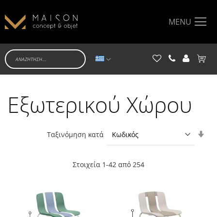
MENU
Γλώσσα
Το κα
Εξωτερικού Χώρου
Ορί
Ταξινόμηση κατά
Αύξ
Κατ
Στοιχεία
1
-
42
από
254