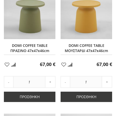
DOMI COFFEE TABLE
DOMI COFFEE TABLE
ΠΡΑΣΙΝΟ 47x47x46cm
ΜΟΥΣΤΑΡΔΙ 47x47x46cm
67,00 €
67,00 €
Προσθήκη
Προσθήκη
στα
στα
Αγαπημένα
Αγαπημένα
Αύξηση
Αύξη
Μείωση
ποσότητας
Μείωση
ποσό
ποσότητας
κατά
ποσότητας
κατά
κατά
1
κατά
1
ΠΡΟΣΘΉΚΗ
ΠΡΟΣΘΉΚΗ
1
1