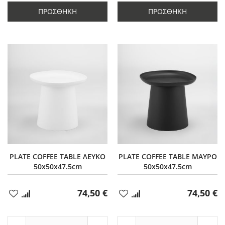
ποσότητας
κατά
ποσότητας
κατά
κατά
6
κατά
6
ΠΡΟΣΘΉΚΗ
ΠΡΟΣΘΉΚΗ
6
6
PLATE COFFEE TABLE ΛΕΥΚΟ
PLATE COFFEE TABLE ΜΑΥΡΟ
50x50x47.5cm
50x50x47.5cm
74,50 €
74,50 €
Προσθήκη
Προσθήκη
στα
στα
Αγαπημένα
Αγαπημένα