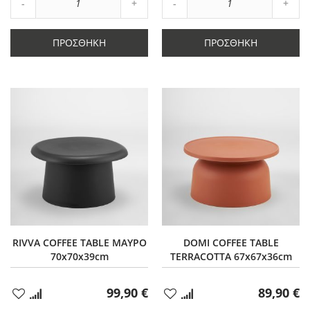
Αύξηση
Αύξη
Μείωση
ποσότητας
Μείωση
ποσό
ποσότητας
κατά
ποσότητας
κατά
κατά
1
κατά
1
ΠΡΟΣΘΉΚΗ
ΠΡΟΣΘΉΚΗ
1
1
RIVVA COFFEE TABLE ΜΑΥΡΟ
DOMI COFFEE TABLE
70x70x39cm
TERRACOTTA 67x67x36cm
99,90 €
89,90 €
Προσθήκη
Προσθήκη
στα
στα