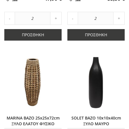
στα
στα
Αγαπημένα
Αγαπημένα
Αύξηση
Αύξη
Μείωση
ποσότητας
Μείωση
ποσό
ποσότητας
κατά
ποσότητας
κατά
κατά
2
κατά
2
ΠΡΟΣΘΉΚΗ
ΠΡΟΣΘΉΚΗ
2
2
MARINA ΒΑΖΟ 25x25x72cm
SOLET ΒΑΖΟ 10x10x40cm
ΞΥΛΟ ΕΛΑΤΟΥ ΦΥΣΙΚΟ
ΞΥΛΟ ΜΑΥΡΟ