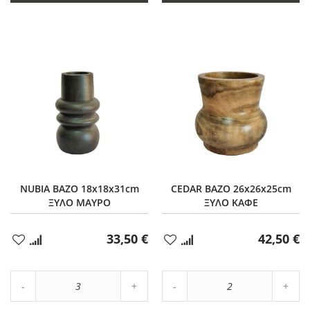
NUBIA ΒΑΖΟ 18x18x31cm
CEDAR ΒΑΖΟ 26x26x25cm
ΞΥΛΟ ΜΑΥΡΟ
ΞΥΛΟ ΚΑΦΕ
33,50 €
42,50 €
Προσθήκη
Προσθήκη
στα
στα
Αγαπημένα
Αγαπημένα
Αύξηση
Αύξη
Μείωση
ποσότητας
Μείωση
ποσό