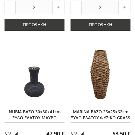
Αύξηση
Αύξη
Μείωση
ποσότητας
Μείωση
ποσό
ποσότητας
κατά
ποσότητας
κατά
κατά
2
κατά
2
ΠΡΟΣΘΉΚΗ
ΠΡΟΣΘΉΚΗ
2
2
NUBIA ΒΑΖΟ 30x30x41cm
MARINA ΒΑΖΟ 25x25x62cm
ΞΥΛΟ ΕΛΑΤΟΥ ΜΑΥΡΟ
ΞΥΛΟ ΕΛΑΤΟΥ ΦΥΣΙΚΟ GRASS
47,90 €
53,50 €
Προσθήκη
Προσθήκη