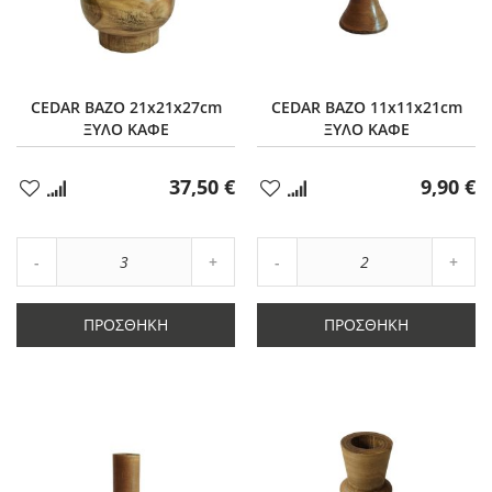
CEDAR ΒΑΖΟ 21x21x27cm
CEDAR ΒΑΖΟ 11x11x21cm
ΞΥΛΟ ΚΑΦΕ
ΞΥΛΟ ΚΑΦΕ
37,50 €
9,90 €
Προσθήκη
Προσθήκη
στα
στα
Αγαπημένα
Αγαπημένα
Αύξηση
Αύξη
Μείωση
ποσότητας
Μείωση
ποσό
ποσότητας
κατά
ποσότητας
κατά
κατά
3
κατά
2
ΠΡΟΣΘΉΚΗ
ΠΡΟΣΘΉΚΗ
3
2