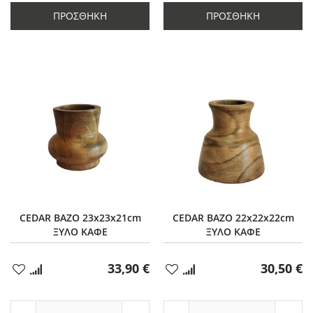
ποσότητας
κατά
ποσότητας
κατά
κατά
3
κατά
2
ΠΡΟΣΘΉΚΗ
ΠΡΟΣΘΉΚΗ
3
2
CEDAR ΒΑΖΟ 23x23x21cm
CEDAR ΒΑΖΟ 22x22x22cm
ΞΥΛΟ ΚΑΦΕ
ΞΥΛΟ ΚΑΦΕ
33,90 €
30,50 €
Προσθήκη
Προσθήκη
στα
στα
Αγαπημένα
Αγαπημένα