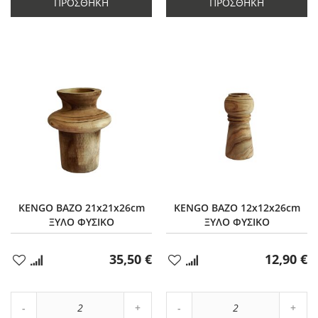
ΠΡΟΣΘΉΚΗ
ΠΡΟΣΘΉΚΗ
2
2
KENGO ΒΑΖΟ 21x21x26cm
KENGO ΒΑΖΟ 12x12x26cm
ΞΥΛΟ ΦΥΣΙΚΟ
ΞΥΛΟ ΦΥΣΙΚΟ
35,50 €
12,90 €
Προσθήκη
Προσθήκη
στα
στα
Αγαπημένα
Αγαπημένα
Αύξηση
Αύξη