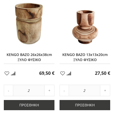
KENGO ΒΑΖΟ 26x26x38cm
KENGO ΒΑΖΟ 13x13x20cm
ΞΥΛΟ ΦΥΣΙΚΟ
ΞΥΛΟ ΦΥΣΙΚΟ
69,50 €
27,50 €
Προσθήκη
Προσθήκη
στα
στα
Αγαπημένα
Αγαπημένα
Αύξηση
Αύξη
Μείωση
ποσότητας
Μείωση
ποσό
ποσότητας
κατά
ποσότητας
κατά
κατά
2
κατά
2
ΠΡΟΣΘΉΚΗ
ΠΡΟΣΘΉΚΗ
2
2