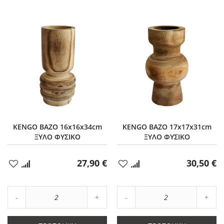
KENGO ΒΑΖΟ 16x16x34cm
KENGO ΒΑΖΟ 17x17x31cm
ΞΥΛΟ ΦΥΣΙΚΟ
ΞΥΛΟ ΦΥΣΙΚΟ
27,90 €
30,50 €
Προσθήκη
Προσθήκη
στα
στα
Αγαπημένα
Αγαπημένα
Αύξηση
Αύξη
Μείωση
ποσότητας
Μείωση
ποσό
ποσότητας
κατά
ποσότητας
κατά
κατά
2
κατά
2