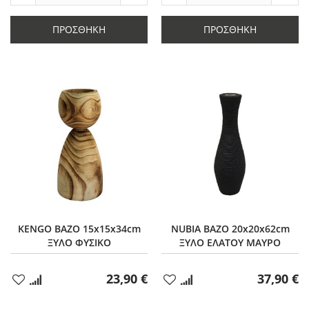
Μείωση
ποσότητας
Μείωση
ποσό
ποσότητας
κατά
ποσότητας
κατά
κατά
2
κατά
2
ΠΡΟΣΘΉΚΗ
ΠΡΟΣΘΉΚΗ
2
2
KENGO ΒΑΖΟ 15x15x34cm
NUBIA ΒΑΖΟ 20x20x62cm
ΞΥΛΟ ΦΥΣΙΚΟ
ΞΥΛΟ ΕΛΑΤΟΥ ΜΑΥΡΟ
23,90 €
37,90 €
Προσθήκη
Προσθήκη
στα
στα
Αγαπημένα
Αγαπημένα