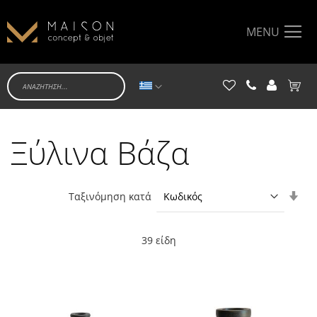
MENU
Γλώσσα
Το κα
Ξύλινα Βάζα
Ορί
Ταξινόμηση κατά
Αύξ
Κατ
39
είδη