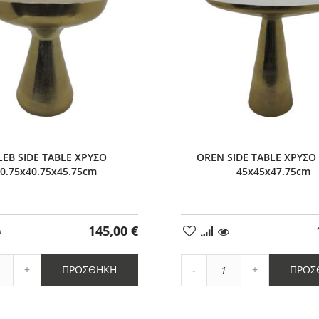
LEB SIDE TABLE ΧΡΥΣΟ
OREN SIDE TABLE ΧΡΥΣΟ
0.75x40.75x45.75cm
45x45x47.75cm
145,00 €
ήκη
Προσθήκη
στα
μένα
Αγαπημένα
Αύξηση
Αύξηση
ΠΡΟΣΘΉΚΗ
ΠΡΟΣ
η
ποσότητας
Μείωση
ποσότητας
ητας
κατά
ποσότητας
κατά
1
κατά
1