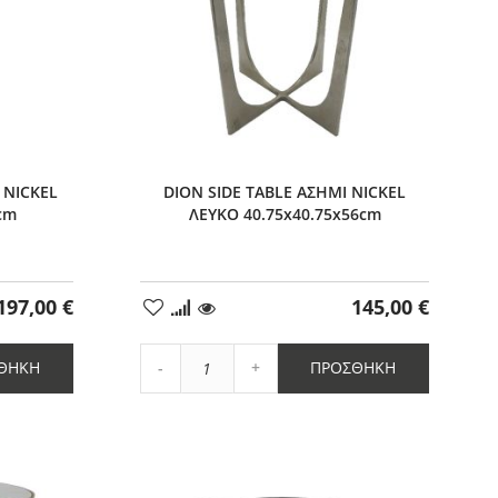
 NICKEL
DION SIDE TABLE ΑΣΗΜΙ NICKEL
cm
ΛΕΥΚΟ 40.75x40.75x56cm
197,00 €
145,00 €
Προσθήκη
στα
Αγαπημένα
Αύξηση
ΘΉΚΗ
ΠΡΟΣΘΉΚΗ
Μείωση
ποσότητας
ποσότητας
κατά
κατά
1
1