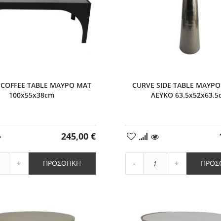
 COFFEE TABLE ΜΑΥΡΟ ΜΑΤ
CURVE SIDE TABLE ΜΑΥΡΟ
100x55x38cm
ΛΕΥΚΟ 63.5x52x63.5
245,00 €
ήκη
Προσθήκη
στα
μένα
Αγαπημένα
Αύξηση
Αύξηση
ΠΡΟΣΘΉΚΗ
ΠΡΟΣ
η
ποσότητας
Μείωση
ποσότητας
ητας
κατά
ποσότητας
κατά
1
κατά
1
1