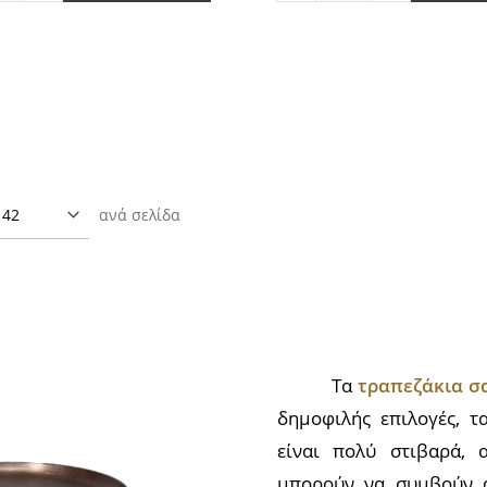
ητας
κατά
ποσότητας
κατά
1
κατά
2
2
ανά σελίδα
Τα
τραπεζάκια σ
δημοφιλής επιλογές, τ
είναι πολύ στιβαρά, 
μπορούν να συμβούν α