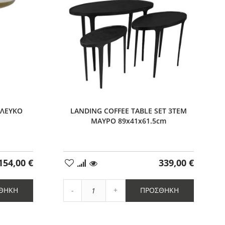
 ΛΕΥΚΟ
LANDING COFFEE TABLE SET 3ΤΕΜ
ΜΑΥΡΟ 89x41x61.5cm
154,00 €
339,00 €
Προσθήκη
στα
Αγαπημένα
Αύξηση
ΘΉΚΗ
ΠΡΟΣΘΉΚΗ
Μείωση
ποσότητας
ποσότητας
κατά
κατά
1