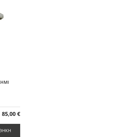
1
ΣΗΜΙ
85,00 €
ΘΉΚΗ