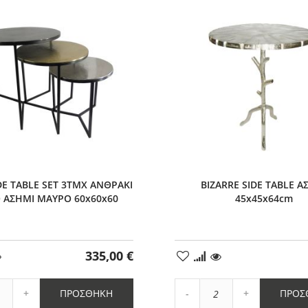
1
DE TABLE SET 3ΤΜΧ ΑΝΘΡΑΚΙ
BIZARRE SIDE TABLE Α
 ΑΣΗΜΙ ΜΑΥΡΟ 60x60x60
45x45x64cm
335,00 €
ήκη
Προσθήκη
στα
μένα
Αγαπημένα
Αύξηση
Αύξηση
ΠΡΟΣΘΉΚΗ
ΠΡΟΣ
η
ποσότητας
Μείωση
ποσότητας