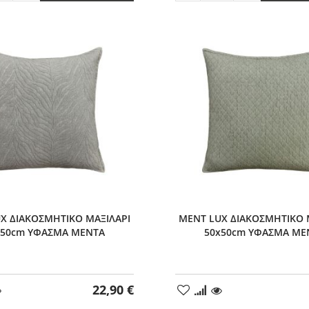
ητας
κατά
ποσότητας
κατά
1
κατά
1
1
X ΔΙΑΚΟΣΜΗΤΙΚΟ ΜΑΞΙΛΑΡΙ
MENT LUX ΔΙΑΚΟΣΜΗΤΙΚΟ 
x50cm ΥΦΑΣΜΑ ΜΕΝΤΑ
50x50cm ΥΦΑΣΜΑ ΜΕ
22,90 €
ήκη
Προσθήκη
στα