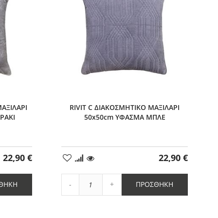
ΑΞΙΛΑΡΙ
RIVIT C ΔΙΑΚΟΣΜΗΤΙΚΟ ΜΑΞΙΛΑΡΙ
ΡΑΚΙ
50x50cm ΥΦΑΣΜΑ ΜΠΛΕ
22,90 €
22,90 €
Προσθήκη
στα
Αγαπημένα
Αύξηση
ΘΉΚΗ
ΠΡΟΣΘΉΚΗ
Μείωση
ποσότητας
ποσότητας
κατά
κατά
1