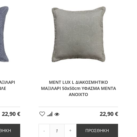
1
ΑΞΙΛΑΡΙ
MENT LUX L ΔΙΑΚΟΣΜΗΤΙΚΟ
ΠΛΕ
ΜΑΞΙΛΑΡΙ 50x50cm ΥΦΑΣΜΑ ΜΕΝΤΑ
ΑΝΟΙΧΤΟ
22,90 €
22,90 €
Προσθήκη
στα
Αγαπημένα
Αύξηση
ΘΉΚΗ
ΠΡΟΣΘΉΚΗ
Μείωση
ποσότητας