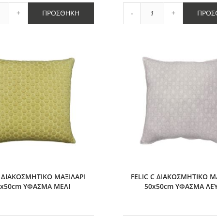
μένα
Αγαπημένα
Αύξηση
Αύξηση
ΠΡΟΣΘΉΚΗ
ΠΡΟΣ
η
ποσότητας
Μείωση
ποσότητας
ητας
κατά
ποσότητας
κατά
1
κατά
1
1
 ΔΙΑΚΟΣΜΗΤΙΚΟ ΜΑΞΙΛΑΡΙ
FELIC C ΔΙΑΚΟΣΜΗΤΙΚΟ Μ
0x50cm ΥΦΑΣΜΑ ΜΕΛΙ
50x50cm ΥΦΑΣΜΑ ΛΕ