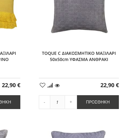
ΑΞΙΛΑΡΙ
TOQUE C ΔΙΑΚΟΣΜΗΤΙΚΟ ΜΑΞΙΛΑΡΙ
ΡΙΝΟ
50x50cm ΥΦΑΣΜΑ ΑΝΘΡΑΚΙ
22,90 €
22,90 €
Προσθήκη
στα
Αγαπημένα
Αύξηση
ΘΉΚΗ
ΠΡΟΣΘΉΚΗ
Μείωση
ποσότητας
ποσότητας
κατά
κατά
1
1