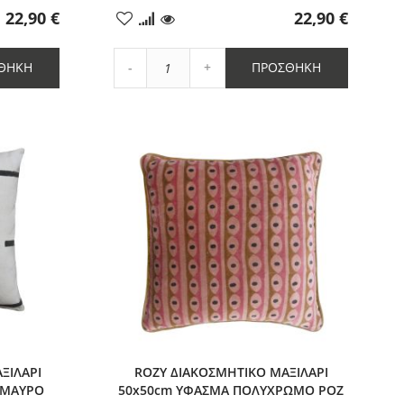
22,90 €
22,90 €
Προσθήκη
στα
Αγαπημένα
Αύξηση
ΘΉΚΗ
ΠΡΟΣΘΉΚΗ
Μείωση
ποσότητας
ποσότητας
κατά
κατά
1
1
ΞΙΛΑΡΙ
ROZY ΔΙΑΚΟΣΜΗΤΙΚΟ ΜΑΞΙΛΑΡΙ
 ΜΑΥΡΟ
50x50cm ΥΦΑΣΜΑ ΠΟΛΥΧΡΩΜΟ ΡΟΖ