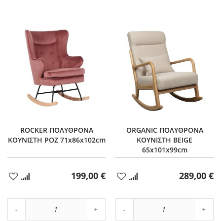
ROCKER ΠΟΛΥΘΡΟΝΑ
ORGANIC ΠΟΛΥΘΡΟΝΑ
ΚΟΥΝΙΣΤΗ ΡΟΖ 71x86x102cm
ΚΟΥΝΙΣΤΗ BEIGE
65x101x99cm
199,00 €
289,00 €
Προσθήκη
Προσθήκη
στα
στα
Αγαπημένα
Αγαπημένα
Αύξηση
Αύξη
Μείωση
ποσότητας
Μείωση
ποσό