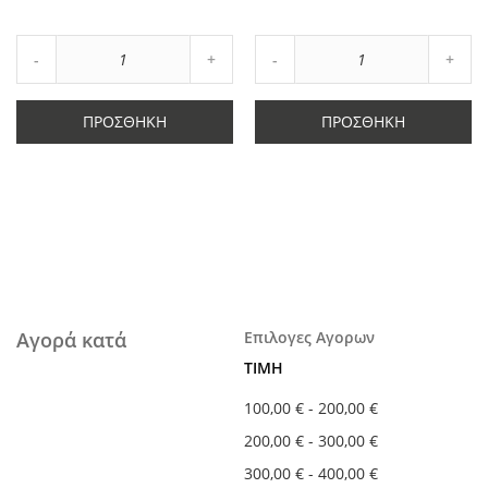
στα
στα
Αγαπημένα
Αγαπημένα
Αύξηση
Αύξη
Μείωση
ποσότητας
Μείωση
ποσό
ποσότητας
κατά
ποσότητας
κατά
κατά
1
κατά
1
ΠΡΟΣΘΉΚΗ
ΠΡΟΣΘΉΚΗ
1
1
Αγορά κατά
Επιλογες Αγορων
ΤΙΜΉ
100,00 €
-
200,00 €
200,00 €
-
300,00 €
300,00 €
-
400,00 €