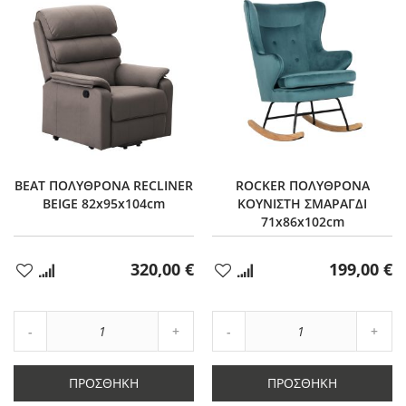
BEAT ΠΟΛΥΘΡΟΝΑ RECLINER
ROCKER ΠΟΛΥΘΡΟΝΑ
BEIGE 82x95x104cm
ΚΟΥΝΙΣΤΗ ΣΜΑΡΑΓΔΙ
71x86x102cm
320,00 €
199,00 €
Προσθήκη
Προσθήκη
στα
στα
Αγαπημένα
Αγαπημένα
Αύξηση
Αύξη
Μείωση
ποσότητας
Μείωση
ποσό
ποσότητας
κατά
ποσότητας
κατά
κατά
1
κατά
1
ΠΡΟΣΘΉΚΗ
ΠΡΟΣΘΉΚΗ
1
1