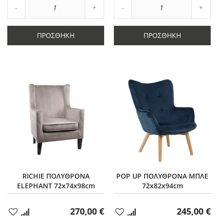
Αύξηση
Αύξη
Μείωση
ποσότητας
Μείωση
ποσό
ποσότητας
κατά
ποσότητας
κατά
κατά
1
κατά
1
ΠΡΟΣΘΉΚΗ
ΠΡΟΣΘΉΚΗ
1
1
RICHIE ΠΟΛΥΘΡΟΝΑ
POP UP ΠΟΛΥΘΡΟΝΑ ΜΠΛΕ
ELEPHANT 72x74x98cm
72x82x94cm
270,00 €
245,00 €
Προσθήκη
Προσθήκη