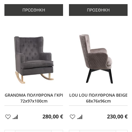
ποσότητας
κατά
ποσότητας
κατά
κατά
1
κατά
1
ΠΡΟΣΘΉΚΗ
ΠΡΟΣΘΉΚΗ
1
1
GRANDMA ΠΟΛΥΘΡΟΝΑ ΓΚΡΙ
LOU LOU ΠΟΛΥΘΡΟΝΑ BEIGE
72x97x100cm
68x76x96cm
280,00 €
230,00 €
Προσθήκη
Προσθήκη
στα
στα
Αγαπημένα
Αγαπημένα