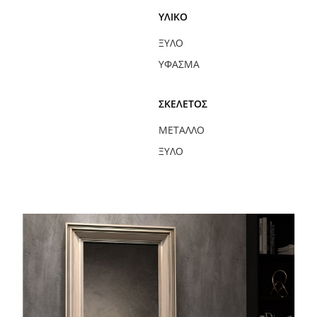
ΥΛΙΚΌ
ΞΎΛΟ
ΎΦΑΣΜΑ
ΣΚΕΛΕΤΌΣ
ΜΈΤΑΛΛΟ
ΞΎΛΟ