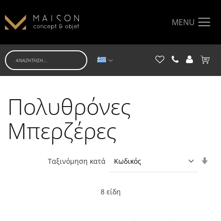
MENU
Γλώσσα
Το κα
Πολυθρόνες
Μπερζέρες
Ορί
Ταξινόμηση κατά
Αύξ
Κατ
8
είδη