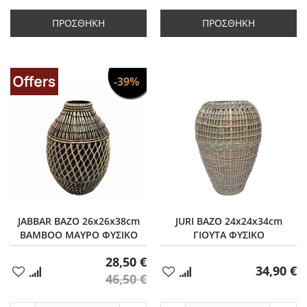
ποσότητας
κατά
ποσότητας
κατά
κατά
1
κατά
1
ΠΡΟΣΘΉΚΗ
ΠΡΟΣΘΉΚΗ
1
1
-39%
JABBAR ΒΑΖΟ 26x26x38cm
JURI ΒΑΖΟ 24x24x34cm
BAMBOO ΜΑΥΡΟ ΦΥΣΙΚΟ
ΓΙΟΥΤΑ ΦΥΣΙΚΟ
28,50 €
34,90 €
Προσθήκη
Προσθήκη
46,50 €
στα
στα
Αγαπημένα
Αγαπημένα