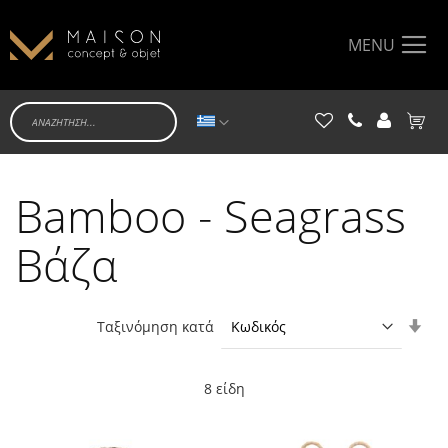
MENU
Γλώσσα
Το κα
Bamboo - Seagrass
Βάζα
Ορί
Ταξινόμηση κατά
Αύξ
Κατ
8
είδη