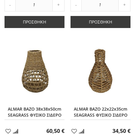
Αύξηση
Αύξη
Μείωση
ποσότητας
Μείωση
ποσό
ποσότητας
κατά
ποσότητας
κατά
κατά
1
κατά
1
ΠΡΟΣΘΉΚΗ
ΠΡΟΣΘΉΚΗ
1
1
ALMAR ΒΑΖΟ 38x38x50cm
ALMAR ΒΑΖΟ 22x22x35cm
SEAGRASS ΦΥΣΙΚΟ ΣΙΔΕΡΟ
SEAGRASS ΦΥΣΙΚΟ ΣΙΔΕΡΟ
60,50 €
34,50 €
Προσθήκη
Προσθήκη