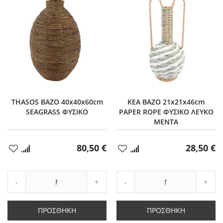
THASOS ΒΑΖΟ 40x40x60cm
KEA ΒΑΖΟ 21x21x46cm
SEAGRASS ΦΥΣΙΚΟ
PAPER ROPE ΦΥΣΙΚΟ ΛΕΥΚΟ
ΜΕΝΤΑ
80,50 €
28,50 €
Προσθήκη
Προσθήκη
στα
στα
Αγαπημένα
Αγαπημένα
Αύξηση
Αύξη
Μείωση
ποσότητας
Μείωση
ποσό
ποσότητας
κατά
ποσότητας
κατά
κατά
1
κατά
1
ΠΡΟΣΘΉΚΗ
ΠΡΟΣΘΉΚΗ
1
1