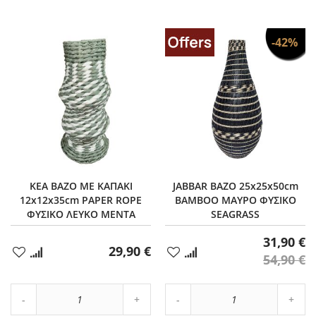
-42%
KEA ΒΑΖΟ ΜΕ ΚΑΠΑΚΙ
JABBAR ΒΑΖΟ 25x25x50cm
12x12x35cm PAPER ROPE
BAMBOO ΜΑΥΡΟ ΦΥΣΙΚΟ
ΦΥΣΙΚΟ ΛΕΥΚΟ ΜΕΝΤΑ
SEAGRASS
31,90 €
29,90 €
Προσθήκη
Προσθήκη
54,90 €
στα
στα
Αγαπημένα
Αγαπημένα
Αύξηση
Αύξη
Μείωση
ποσότητας
Μείωση
ποσό