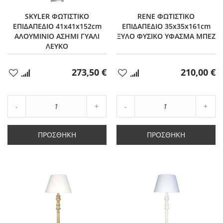
SKYLER ΦΩΤΙΣΤΙΚΟ
RENE ΦΩΤΙΣΤΙΚΟ
ΕΠΙΔΑΠΕΔΙΟ 41x41x152cm
ΕΠΙΔΑΠΕΔΙΟ 35x35x161cm
ΑΛΟΥΜΙΝΙΟ ΑΣΗΜΙ ΓΥΑΛΙ
ΞΥΛΟ ΦΥΣΙΚΟ ΥΦΑΣΜΑ ΜΠΕΖ
ΛΕΥΚΟ
273,50 €
210,00 €
Προσθήκη
Προσθήκη
στα
στα
Αγαπημένα
Αγαπημένα
Αύξηση
Αύξη
Μείωση
ποσότητας
Μείωση
ποσό
ποσότητας
κατά
ποσότητας
κατά
κατά
1
κατά
1
ΠΡΟΣΘΉΚΗ
ΠΡΟΣΘΉΚΗ
1
1