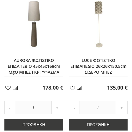
AURORA ΦΩΤΙΣΤΙΚΟ
LUCE ΦΩΤΙΣΤΙΚΟ
ΕΠΙΔΑΠΕΔΙΟ 45x45x168cm
ΕΠΙΔΑΠΕΔΙΟ 26x26x150.5cm
MgO ΜΠΕΖ ΓΚΡΙ ΥΦΑΣΜΑ
ΣΙΔΕΡΟ ΜΠΕΖ
178,00 €
135,00 €
Προσθήκη
Προσθήκη
στα
στα
Αγαπημένα
Αγαπημένα
Αύξηση
Αύξη
Μείωση
ποσότητας
Μείωση
ποσό
ποσότητας
κατά
ποσότητας
κατά
κατά
1
κατά
1
ΠΡΟΣΘΉΚΗ
ΠΡΟΣΘΉΚΗ
1
1