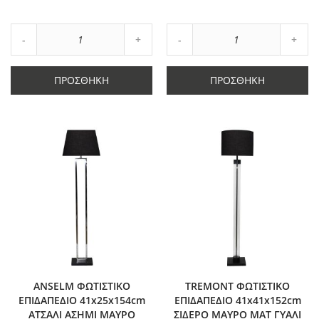
στα
στα
Αγαπημένα
Αγαπημένα
Αύξηση
Αύξη
Μείωση
ποσότητας
Μείωση
ποσό
ποσότητας
κατά
ποσότητας
κατά
κατά
1
κατά
1
ΠΡΟΣΘΉΚΗ
ΠΡΟΣΘΉΚΗ
1
1
ANSELM ΦΩΤΙΣΤΙΚΟ
TREMONT ΦΩΤΙΣΤΙΚΟ
ΕΠΙΔΑΠΕΔΙΟ 41x25x154cm
ΕΠΙΔΑΠΕΔΙΟ 41x41x152cm
ΑΤΣΑΛΙ ΑΣΗΜΙ ΜΑΥΡΟ
ΣΙΔΕΡΟ ΜΑΥΡΟ ΜΑΤ ΓΥΑΛΙ