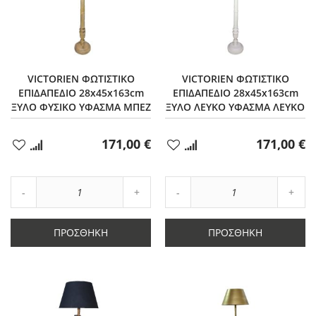
VICTORIEN ΦΩΤΙΣΤΙΚΟ
VICTORIEN ΦΩΤΙΣΤΙΚΟ
ΕΠΙΔΑΠΕΔΙΟ 28x45x163cm
ΕΠΙΔΑΠΕΔΙΟ 28x45x163cm
ΞΥΛΟ ΦΥΣΙΚΟ ΥΦΑΣΜΑ ΜΠΕΖ
ΞΥΛΟ ΛΕΥΚΟ ΥΦΑΣΜΑ ΛΕΥΚΟ
171,00 €
171,00 €
Προσθήκη
Προσθήκη
στα
στα
Αγαπημένα
Αγαπημένα
Αύξηση
Αύξη
Μείωση
ποσότητας
Μείωση
ποσό
ποσότητας
κατά
ποσότητας
κατά
κατά
1
κατά
1
ΠΡΟΣΘΉΚΗ
ΠΡΟΣΘΉΚΗ
1
1