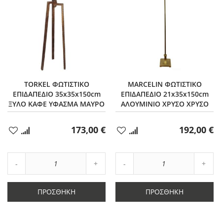
TORKEL ΦΩΤΙΣΤΙΚΟ
MARCELIN ΦΩΤΙΣΤΙΚΟ
ΕΠΙΔΑΠΕΔΙΟ 35x35x150cm
ΕΠΙΔΑΠΕΔΙΟ 21x35x150cm
ΞΥΛΟ ΚΑΦΕ ΥΦΑΣΜΑ ΜΑΥΡΟ
ΑΛΟΥΜΙΝΙΟ ΧΡΥΣΟ ΧΡΥΣΟ
173,00 €
192,00 €
Προσθήκη
Προσθήκη
στα
στα
Αγαπημένα
Αγαπημένα
Αύξηση
Αύξη
Μείωση
ποσότητας
Μείωση
ποσό
ποσότητας
κατά
ποσότητας
κατά
κατά
1
κατά
1
ΠΡΟΣΘΉΚΗ
ΠΡΟΣΘΉΚΗ
1
1