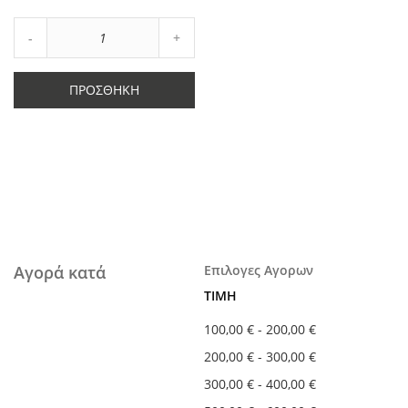
Αγαπημένα
Αύξηση
Μείωση
ποσότητας
ποσότητας
κατά
κατά
1
ΠΡΟΣΘΉΚΗ
1
Αγορά κατά
Επιλογες Αγορων
ΤΙΜΉ
100,00 €
-
200,00 €
200,00 €
-
300,00 €
300,00 €
-
400,00 €