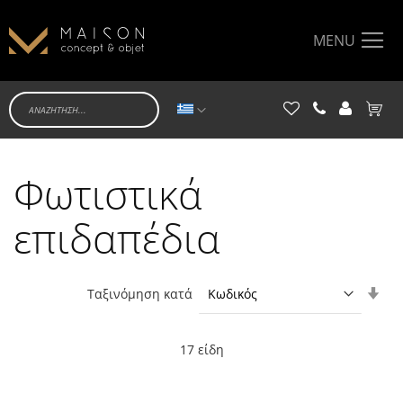
MENU
Γλώσσα
Το κα
Φωτιστικά
επιδαπέδια
Ορί
Ταξινόμηση κατά
Αύξ
Κατ
17
είδη