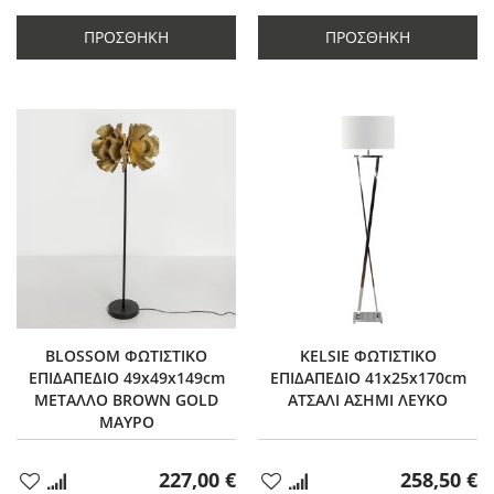
ποσότητας
κατά
ποσότητας
κατά
κατά
1
κατά
1
ΠΡΟΣΘΉΚΗ
ΠΡΟΣΘΉΚΗ
1
1
BLOSSOM ΦΩΤΙΣΤΙΚΟ
KELSIE ΦΩΤΙΣΤΙΚΟ
ΕΠΙΔΑΠΕΔΙΟ 49x49x149cm
ΕΠΙΔΑΠΕΔΙΟ 41x25x170cm
ΜΕΤΑΛΛΟ BROWN GOLD
ΑΤΣΑΛΙ ΑΣΗΜΙ ΛΕΥΚΟ
ΜΑΥΡΟ
227,00 €
258,50 €
Προσθήκη
Προσθήκη