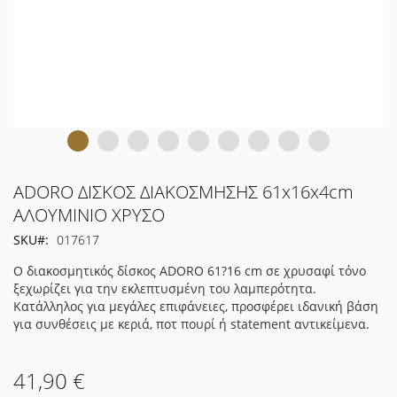
Μετάβαση
ADORO ΔΙΣΚΟΣ ΔΙΑΚΟΣΜΗΣΗΣ 61x16x4cm
στην
ΑΛΟΥΜΙΝΙΟ ΧΡΥΣΟ
αρχή
SKU
017617
της
συλλογής
Ο διακοσμητικός δίσκος ADORO 61?16 cm σε χρυσαφί τόνο
εικόνων
ξεχωρίζει για την εκλεπτυσμένη του λαμπερότητα.
Κατάλληλος για μεγάλες επιφάνειες, προσφέρει ιδανική βάση
για συνθέσεις με κεριά, ποτ πουρί ή statement αντικείμενα.
41,90 €