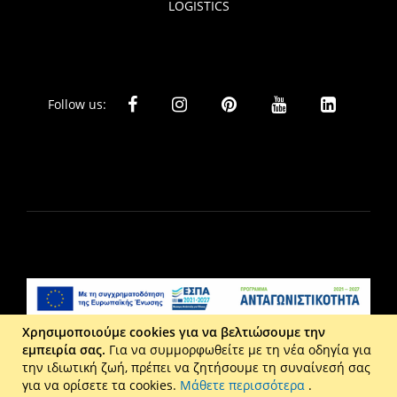
LOGISTICS
Follow us:
Χρησιμοποιούμε cookies για να βελτιώσουμε την
εμπειρία σας.
Για να συμμορφωθείτε με τη νέα οδηγία για
Liberta Ε.Π.Ε. - Τ: 2610 201 800 - Ε: eshop@maison.gr -
την ιδιωτική ζωή, πρέπει να ζητήσουμε τη συναίνεσή σας
Γ.Ε.ΜΗ : 036110316000
για να ορίσετε τα cookies.
Μάθετε περισσότερα
.