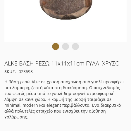
Μετάβαση
ALKE ΒΑΣΗ ΡΕΣΩ 11x11x11cm ΓΥΑΛΙ ΧΡΥΣΟ
στην
SKU
023698
αρχή
της
Η βάση ρεσώ Alke σε χρυσή απόχρωση από γυαλί προσφέρει
συλλογής
μια λαμπερή, ζεστή νότα στη διακόσμηση. Ο παιχνιδισμός
εικόνων
του φωτός μέσα από το γυαλί δημιουργεί ατμοσφαιρική
λάμψη σε κάθε χώρο. Η κομψή της μορφή ταιριάζει σε
minimal, modern και elegant περιβάλλοντα. Ένα διακριτικό
αλλά πολυτελές στοιχείο που ενισχύει την αίσθηση
χαλάρωσης.