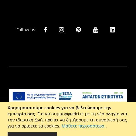
Follow us:
Χρησιμοποιούμε cookies για να βελτιώσουμε την
εμπειρία σας.
Για να συμμορφωθείτε με τη νέα οδηγία για
Liberta Ε.Π.Ε. - Τ: 2610 201 800 - Ε: eshop@maison.gr -
την ιδιωτική ζωή, πρέπει να ζητήσουμε τη συναίνεσή σας
Γ.Ε.ΜΗ : 036110316000
για να ορίσετε τα cookies.
Μάθετε περισσότερα
.
Copyright © 2026 Maison. All rights reserved.