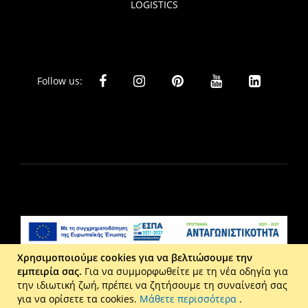
LOGISTICS
Follow us:
Χρησιμοποιούμε cookies για να βελτιώσουμε την
εμπειρία σας.
Για να συμμορφωθείτε με τη νέα οδηγία για
Liberta Ε.Π.Ε. - Τ: 2610 201 800 - Ε: eshop@maison.gr -
την ιδιωτική ζωή, πρέπει να ζητήσουμε τη συναίνεσή σας
Γ.Ε.ΜΗ : 036110316000
για να ορίσετε τα cookies.
Μάθετε περισσότερα
.