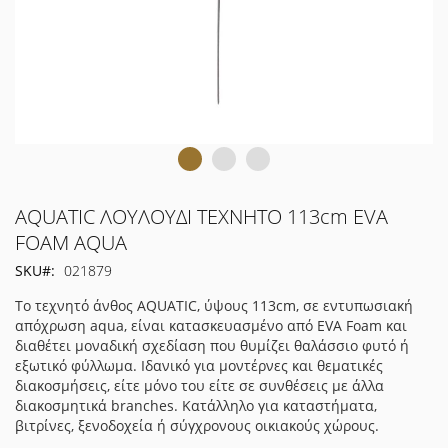
Μετάβαση
AQUATIC ΛΟΥΛΟΥΔΙ ΤΕΧΝΗΤΟ 113cm EVA
στην
FOAM AQUA
αρχή
SKU
021879
της
συλλογής
Το τεχνητό άνθος AQUATIC, ύψους 113cm, σε εντυπωσιακή
εικόνων
απόχρωση aqua, είναι κατασκευασμένο από EVA Foam και
διαθέτει μοναδική σχεδίαση που θυμίζει θαλάσσιο φυτό ή
εξωτικό φύλλωμα. Ιδανικό για μοντέρνες και θεματικές
διακοσμήσεις, είτε μόνο του είτε σε συνθέσεις με άλλα
διακοσμητικά branches. Κατάλληλο για καταστήματα,
βιτρίνες, ξενοδοχεία ή σύγχρονους οικιακούς χώρους.