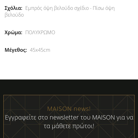
Εμπρός όψη βελούδο σχέδιο - Πίσω όψη
βελούδο
ΠΟΛΥΧΡΩΜΟ
45x45cm
MAISON news!
Εγγραφείτε στο newsletter του MAISON για να
τα μάθετε πρώτοι!