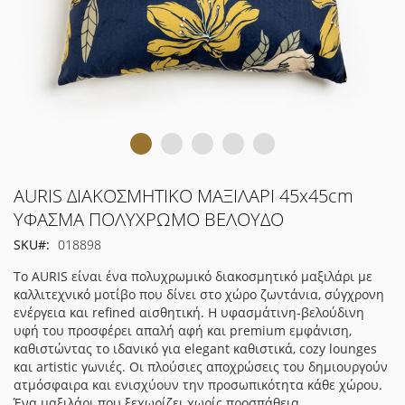
Μετάβαση
AURIS ΔΙΑΚΟΣΜΗΤΙΚΟ ΜΑΞΙΛΑΡΙ 45x45cm
στην
ΥΦΑΣΜΑ ΠΟΛΥΧΡΩΜΟ ΒΕΛΟΥΔΟ
αρχή
SKU
018898
της
συλλογής
Το AURIS είναι ένα πολυχρωμικό διακοσμητικό μαξιλάρι με
εικόνων
καλλιτεχνικό μοτίβο που δίνει στο χώρο ζωντάνια, σύγχρονη
ενέργεια και refined αισθητική. Η υφασμάτινη-βελούδινη
υφή του προσφέρει απαλή αφή και premium εμφάνιση,
καθιστώντας το ιδανικό για elegant καθιστικά, cozy lounges
και artistic γωνιές. Οι πλούσιες αποχρώσεις του δημιουργούν
ατμόσφαιρα και ενισχύουν την προσωπικότητα κάθε χώρου.
Ένα μαξιλάρι που ξεχωρίζει χωρίς προσπάθεια.