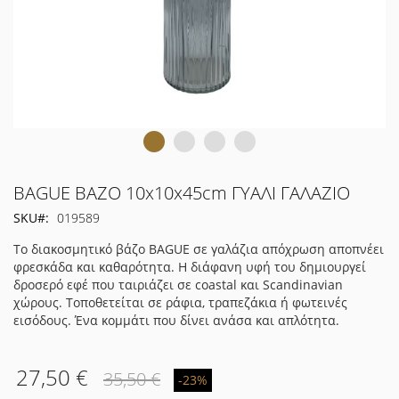
Μετάβαση
BAGUE ΒΑΖΟ 10x10x45cm ΓΥΑΛΙ ΓΑΛΑΖΙΟ
στην
SKU
019589
αρχή
της
Το διακοσμητικό βάζο BAGUE σε γαλάζια απόχρωση αποπνέει
συλλογής
φρεσκάδα και καθαρότητα. Η διάφανη υφή του δημιουργεί
εικόνων
δροσερό εφέ που ταιριάζει σε coastal και Scandinavian
χώρους. Τοποθετείται σε ράφια, τραπεζάκια ή φωτεινές
εισόδους. Ένα κομμάτι που δίνει ανάσα και απλότητα.
27,50 €
35,50 €
-23%