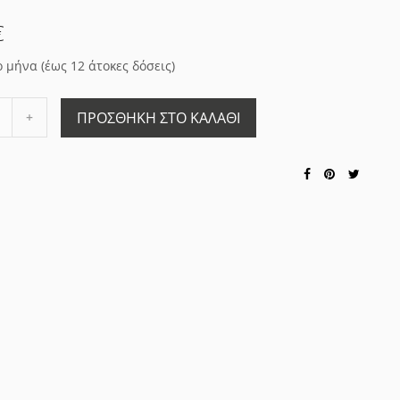
€
ο μήνα (έως 12 άτοκες δόσεις)
Αύξηση
ΠΡΟΣΘΉΚΗ ΣΤΟ ΚΑΛΆΘΙ
ποσότητας
ς
κατά
1