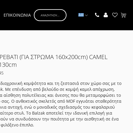
Γλώσσα
ΕΠΙΚΟΙΝΩΝΙΑ
Το κα
ΡΕΒΑΤΙ (ΓΙΑ ΣΤΡΩΜΑ 160x200cm) CAMEL
x130cm
45
 διαχρονική κομψότητα και τη ζεστασιά στον χώρο σας με το
ak. Με επένδυση από βελούδο σε κομψή καμελ απόχρωση,
α αίσθηση πολυτέλειας και άνεσης που θα μεταμορφώσει το
σας. Ο ανθεκτικός σκελετός από MDF εγγυάται σταθερότητα
νια αντοχή, ενώ ο μοναδικός σχεδιασμός του κεφαλαριού
αίτερο στυλ. Το Balzak αποτελεί την ιδανική επιλογή για
ούν να συνδυάσουν την ποιότητα με την αισθητική σε ένα
 φιλόξενο έπιπλο.