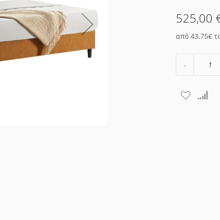
525,00 
από 43.75€ τ
Μείωση
ποσότητα
κατά
1