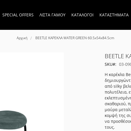
SPECIAL OFFERS
ΛΙΣΤΑ ΓΑΜΟΥ
ΚΑΤΑΛΟΓΟΙ
ΚΑΤΑΣΤΗΜΑΤΑ
Αρχική
BEETLE ΚΑΡΕΚΛΑ WATER GREEN 60.5x54x84.5cm
BEETLE Κ
SKU
03-09
Η καρέκλα Be
δημιουργώντ
από silky βε
πολυτέλεια, 
εκλεπτυσμένη
σκαθαριού, π
μαύρα μεταλλ
κομψή της σι
να προσθέσου
τους.