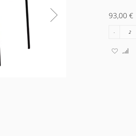
93,00 €
Μείωση
ποσότητα
κατά
2