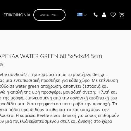
Γλώσσα
ΕΠΙΚΟΙΝΩΝΙΑ
Το κα
ΑΡΕΚΛΑ WATER GREEN 60.5x54x84.5cm
09
etle συνδυάζει την κομψότητα με το μοντέρνο design,
ας μια εντυπωσιακή προσθήκη για κάθε χώρο. Με επένδυση
λούδο σε water green απόχρωση, αποπνέει ζεστασιά και
ενώ η απαλή της υφή προσφέρει μοναδική άνεση. Η λιτή και
 της μορφή, εμπνευσμένη από την οργανική αισθητική του
ροσδίδει μια ιδιαίτερη φινέτσα που τραβά την προσοχή. Τα
ικά πόδια προσδίδουν σταθερότητα και ενισχύουν την
λουέτα. Η καρέκλα Beetle είναι ιδανική για όσους επιθυμούν
ν μια πινελιά εκλεπτυσμένου στυλ και άνεσης στο χώρο