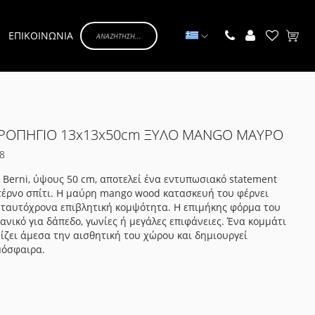
Γλώσσα
ΕΠΙΚΟΙΝΩΝΙΑ
Το κα
ΗΡΟΠΗΓΙΟ 13x13x50cm ΞΥΛΟ MANGO ΜΑΥΡΟ
8
 Berni, ύψους 50 cm, αποτελεί ένα εντυπωσιακό statement
τέρνο σπίτι. Η μαύρη mango wood κατασκευή του φέρνει
 ταυτόχρονα επιβλητική κομψότητα. Η επιμήκης φόρμα του
δανικό για δάπεδο, γωνίες ή μεγάλες επιφάνειες. Ένα κομμάτι
ζει άμεσα την αισθητική του χώρου και δημιουργεί
μόσφαιρα.