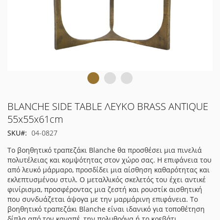
Μετάβαση
BLANCHE SIDE TABLE ΛΕΥΚΟ BRASS ANTIQUE
στην
55x55x61cm
αρχή
SKU
04-0827
της
συλλογής
Το βοηθητικό τραπεζάκι Blanche θα προσθέσει μια πινελιά
εικόνων
πολυτέλειας και κομψότητας στον χώρο σας. Η επιφάνεια του
από λευκό μάρμαρο, προσδίδει μια αίσθηση καθαρότητας και
εκλεπτυσμένου στυλ. Ο μεταλλικός σκελετός του έχει αντικέ
φινίρισμα, προσφέροντας μια ζεστή και ρουστίκ αισθητική
που συνδυάζεται άψογα με την μαρμάρινη επιφάνεια. Το
βοηθητικό τραπεζάκι Blanche είναι ιδανικό για τοποθέτηση
δίπλα από τον καναπέ, την πολυθρόνα ή το κρεβάτι,