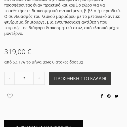
προσφέροντας έναν πρακτικό και κομψό χώρο για να
τοποθετήσετε διακοσμητικά αντικείμενα, βιβλία ή περιοδικά.
Ο συνδυασμός του λευκού μαρμάρου με το μεταλλικό αντικέ
φινίρισμα δημιουργεί μια εντυπωσιακή αντίθεση που
ταιριάζει σε διάφορα διακοσμητικά στυλ, από κλασικό μέχρι
μοντέρνο.
319,00 €
από 53.17€ το μήνα (έως 6 άτοκες δόσεις)
Αύξηση
ΠΡΟΣΘΉΚΗ ΣΤΟ ΚΑΛΆΘΙ
Μείωση
ποσότητας
ποσότητας
κατά
κατά
1
1