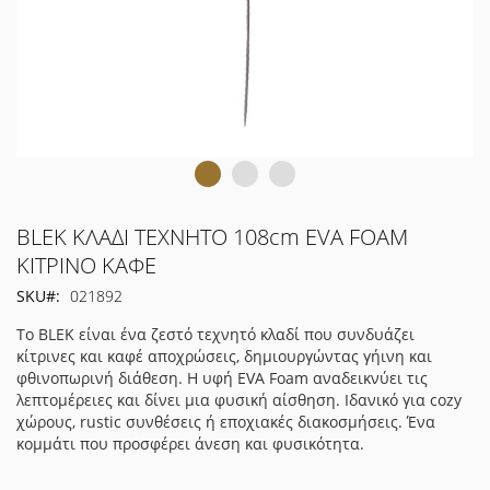
Μετάβαση
BLEK ΚΛΑΔΙ ΤΕΧΝΗΤΟ 108cm EVA FOAM
στην
ΚΙΤΡΙΝΟ ΚΑΦΕ
αρχή
SKU
021892
της
συλλογής
Το BLEK είναι ένα ζεστό τεχνητό κλαδί που συνδυάζει
εικόνων
κίτρινες και καφέ αποχρώσεις, δημιουργώντας γήινη και
φθινοπωρινή διάθεση. Η υφή EVA Foam αναδεικνύει τις
λεπτομέρειες και δίνει μια φυσική αίσθηση. Ιδανικό για cozy
χώρους, rustic συνθέσεις ή εποχιακές διακοσμήσεις. Ένα
κομμάτι που προσφέρει άνεση και φυσικότητα.