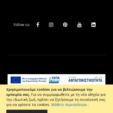
Follow us:
Χρησιμοποιούμε cookies για να βελτιώσουμε την
εμπειρία σας.
Για να συμμορφωθείτε με τη νέα οδηγία για
Liberta Ε.Π.Ε. - Τ: 2610 201 800 - Ε: eshop@maison.gr -
την ιδιωτική ζωή, πρέπει να ζητήσουμε τη συναίνεσή σας
Γ.Ε.ΜΗ : 036110316000
για να ορίσετε τα cookies.
Μάθετε περισσότερα
.
Copyright © 2026 Maison. All rights reserved.