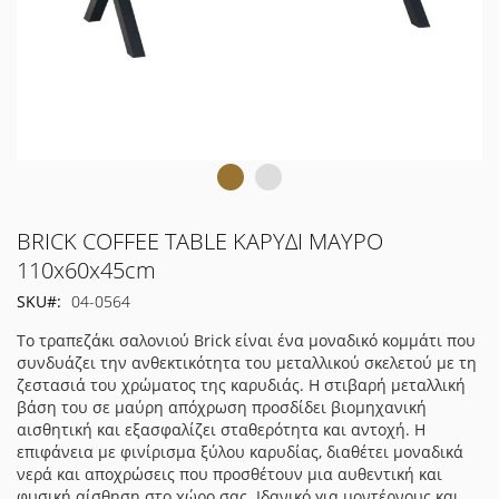
Μετάβαση
BRICK COFFEE TABLE ΚΑΡΥΔΙ ΜΑΥΡΟ
στην
110x60x45cm
αρχή
SKU
04-0564
της
συλλογής
Το τραπεζάκι σαλονιού Brick είναι ένα μοναδικό κομμάτι που
εικόνων
συνδυάζει την ανθεκτικότητα του μεταλλικού σκελετού με τη
ζεστασιά του χρώματος της καρυδιάς. Η στιβαρή μεταλλική
βάση του σε μαύρη απόχρωση προσδίδει βιομηχανική
αισθητική και εξασφαλίζει σταθερότητα και αντοχή. Η
επιφάνεια με φινίρισμα ξύλου καρυδίας, διαθέτει μοναδικά
νερά και αποχρώσεις που προσθέτουν μια αυθεντική και
φυσική αίσθηση στο χώρο σας. Ιδανικό για μοντέρνους και