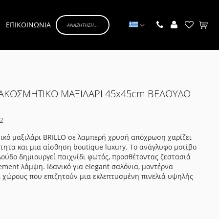
Γλώσσα
ΕΠΙΚΟΙΝΩΝΙΑ
Το κα
ΙΑΚΟΣΜΗΤΙΚΟ ΜΑΞΙΛΑΡΙ 45x45cm ΒΕΛΟΥΔΟ
2
ικό μαξιλάρι BRILLO σε λαμπερή χρυσή απόχρωση χαρίζει
ητα και μια αίσθηση boutique luxury. Το ανάγλυφο μοτίβο
ούδο δημιουργεί παιχνίδι φωτός, προσθέτοντας ζεστασιά
tement λάμψη. Ιδανικό για elegant σαλόνια, μοντέρνα
ι χώρους που επιζητούν μια εκλεπτυσμένη πινελιά υψηλής