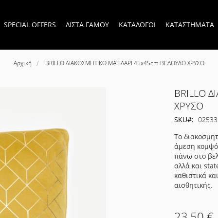
SPECIAL OFFERS
ΛΙΣΤΑ ΓΑΜΟΥ
ΚΑΤΑΛΟΓΟΙ
ΚΑΤΑΣΤΗΜΑΤΑ
Αρχική
BRILLO ΔΙΑΚΟΣΜΗΤΙΚΟ ΜΑΞΙΛΑΡΙ 45x45cm ΒΕΛΟΥΔΟ ΧΡΥΣΟ
BRILLO Δ
ΧΡΥΣΟ
SKU
02533
Το διακοσμητ
άμεση κομψότ
πάνω στο βελ
αλλά και sta
καθιστικά κα
αισθητικής.
23,50 €