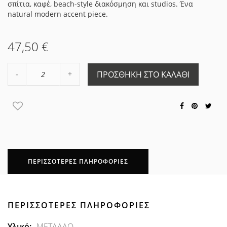
σπίτια, καφέ, beach-style διακόσμηση και studios. Ένα
natural modern accent piece.
47,50 €
Αύξηση
ΠΡΟΣΘΉΚΗ ΣΤΟ ΚΑΛΆΘΙ
Μείωση
ποσότητας
ποσότητας
κατά
κατά
2
2
ΠΕΡΙΣΣΌΤΕΡΕΣ ΠΛΗΡΟΦΟΡΊΕΣ
ΠΕΡΙΣΣΌΤΕΡΕΣ ΠΛΗΡΟΦΟΡΊΕΣ
Περισσότερες
ΜΕΤΑΛΛΟ