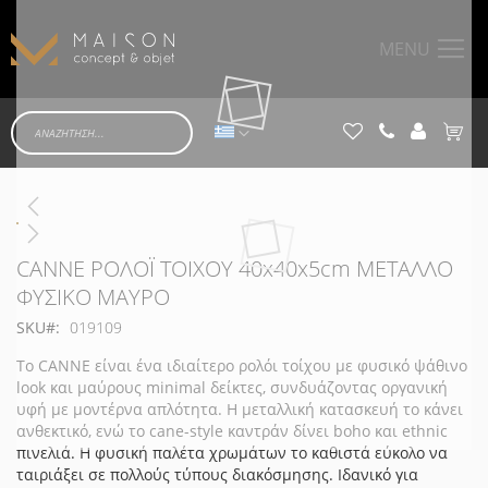
MENU
Γλώσσα
Το κα
Μετάβαση
στο
τέλος
της
Μετάβαση
CANNE ΡΟΛΟΪ ΤΟΙΧΟΥ 40x40x5cm ΜΕΤΑΛΛΟ
συλλογής
στην
ΦΥΣΙΚΟ ΜΑΥΡΟ
εικόνων
αρχή
SKU
019109
της
συλλογής
Το CANNE είναι ένα ιδιαίτερο ρολόι τοίχου με φυσικό ψάθινο
εικόνων
look και μαύρους minimal δείκτες, συνδυάζοντας οργανική
υφή με μοντέρνα απλότητα. Η μεταλλική κατασκευή το κάνει
ανθεκτικό, ενώ το cane-style καντράν δίνει boho και ethnic
πινελιά. Η φυσική παλέτα χρωμάτων το καθιστά εύκολο να
ταιριάξει σε πολλούς τύπους διακόσμησης. Ιδανικό για