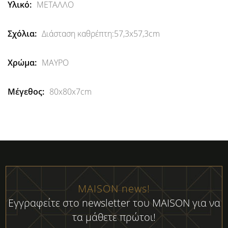
Περισσότερες
ΜΕΤΑΛΛΟ
Πληροφορίες
Διάσταση καθρέπτη:57,3x57,3cm
ΜΑΥΡΟ
80x80x7cm
MAISON news!
Εγγραφείτε στο newsletter του MAISON για να
τα μάθετε πρώτοι!