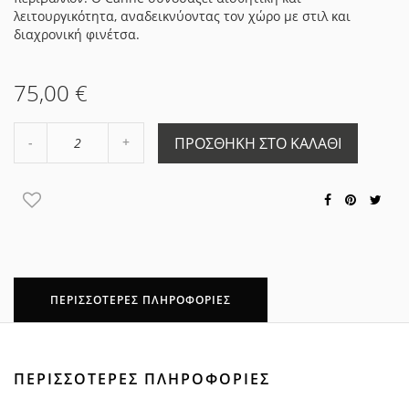
λειτουργικότητα, αναδεικνύοντας τον χώρο με στιλ και
διαχρονική φινέτσα.
75,00 €
Αύξηση
ΠΡΟΣΘΉΚΗ ΣΤΟ ΚΑΛΆΘΙ
Μείωση
ποσότητας
ποσότητας
κατά
κατά
2
2
ΠΕΡΙΣΣΌΤΕΡΕΣ ΠΛΗΡΟΦΟΡΊΕΣ
ΠΕΡΙΣΣΌΤΕΡΕΣ ΠΛΗΡΟΦΟΡΊΕΣ