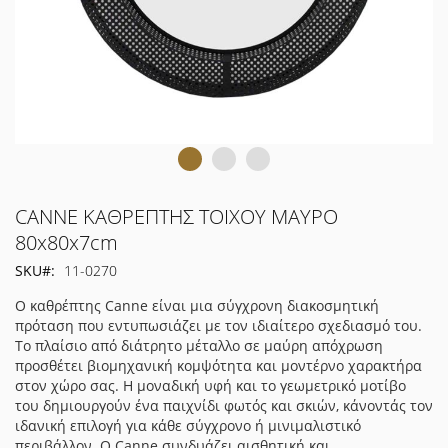
Μετάβαση
CANNE ΚΑΘΡΕΠΤΗΣ ΤΟΙΧΟΥ ΜΑΥΡΟ
στην
80x80x7cm
αρχή
SKU
11-0270
της
συλλογής
Ο καθρέπτης Canne είναι μια σύγχρονη διακοσμητική
εικόνων
πρόταση που εντυπωσιάζει με τον ιδιαίτερο σχεδιασμό του.
Το πλαίσιο από διάτρητο μέταλλο σε μαύρη απόχρωση
προσθέτει βιομηχανική κομψότητα και μοντέρνο χαρακτήρα
στον χώρο σας. Η μοναδική υφή και το γεωμετρικό μοτίβο
του δημιουργούν ένα παιχνίδι φωτός και σκιών, κάνοντάς τον
ιδανική επιλογή για κάθε σύγχρονο ή μινιμαλιστικό
περιβάλλον. Ο Canne συνδυάζει αισθητική και