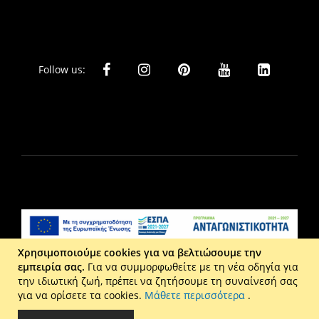
Follow us:
Χρησιμοποιούμε cookies για να βελτιώσουμε την
εμπειρία σας.
Για να συμμορφωθείτε με τη νέα οδηγία για
Liberta Ε.Π.Ε. - Τ: 2610 201 800 - Ε: eshop@maison.gr -
την ιδιωτική ζωή, πρέπει να ζητήσουμε τη συναίνεσή σας
Γ.Ε.ΜΗ : 036110316000
για να ορίσετε τα cookies.
Μάθετε περισσότερα
.
Copyright © 2026 Maison. All rights reserved.