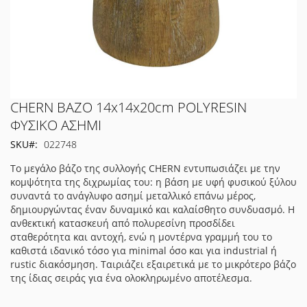
Μετάβαση
CHERN ΒΑΖΟ 14x14x20cm POLYRESIN
στην
ΦΥΣΙΚΟ ΑΣΗΜΙ
αρχή
SKU
022748
της
συλλογής
Το μεγάλο βάζο της συλλογής CHERN εντυπωσιάζει με την
εικόνων
κομψότητα της διχρωμίας του: η βάση με υφή φυσικού ξύλου
συναντά το ανάγλυφο ασημί μεταλλικό επάνω μέρος,
δημιουργώντας έναν δυναμικό και καλαίσθητο συνδυασμό. Η
ανθεκτική κατασκευή από πολυρεσίνη προσδίδει
σταθερότητα και αντοχή, ενώ η μοντέρνα γραμμή του το
καθιστά ιδανικό τόσο για minimal όσο και για industrial ή
rustic διακόσμηση. Ταιριάζει εξαιρετικά με το μικρότερο βάζο
της ίδιας σειράς για ένα ολοκληρωμένο αποτέλεσμα.