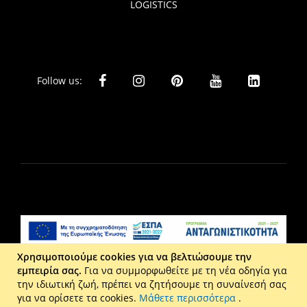
LOGISTICS
Follow us:
Χρησιμοποιούμε cookies για να βελτιώσουμε την
εμπειρία σας.
Για να συμμορφωθείτε με τη νέα οδηγία για
Liberta Ε.Π.Ε. - Τ: 2610 201 800 - Ε: eshop@maison.gr -
την ιδιωτική ζωή, πρέπει να ζητήσουμε τη συναίνεσή σας
Γ.Ε.ΜΗ : 036110316000
για να ορίσετε τα cookies.
Μάθετε περισσότερα
.