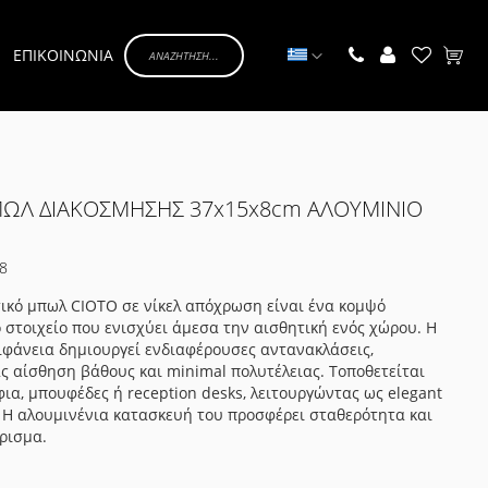
Γλώσσα
ΕΠΙΚΟΙΝΩΝΙΑ
Το κα
ΠΩΛ ΔΙΑΚΟΣΜΗΣΗΣ 37x15x8cm ΑΛΟΥΜΙΝΙΟ
8
ικό μπωλ CIOTO σε νίκελ απόχρωση είναι ένα κομψό
 στοιχείο που ενισχύει άμεσα την αισθητική ενός χώρου. Η
ιφάνεια δημιουργεί ενδιαφέρουσες αντανακλάσεις,
 αίσθηση βάθους και minimal πολυτέλειας. Τοποθετείται
ια, μπουφέδες ή reception desks, λειτουργώντας ως elegant
. Η αλουμινένια κατασκευή του προσφέρει σταθερότητα και
ίρισμα.