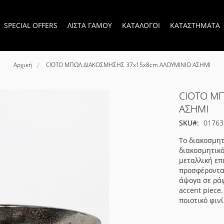
SPECIAL OFFERS
ΛΙΣΤΑ ΓΑΜΟΥ
ΚΑΤΑΛΟΓΟΙ
ΚΑΤΑΣΤΗΜΑΤΑ
Αρχική
CIOTO ΜΠΩΛ ΔΙΑΚΟΣΜΗΣΗΣ 37x15x8cm ΑΛΟΥΜΙΝΙΟ ΑΣΗΜΙ
CIOTO Μ
ΑΣΗΜΙ
SKU
01763
Το διακοσμητ
διακοσμητικό
μεταλλική επ
προσφέροντας
άψογα σε ράφ
accent piece
ποιοτικό φιν