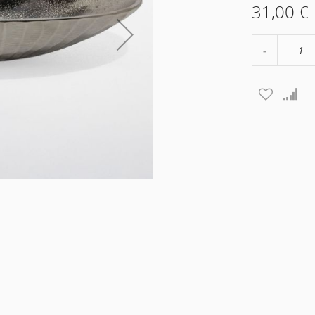
31,00 €
Μείωση
ποσότητα
κατά
1