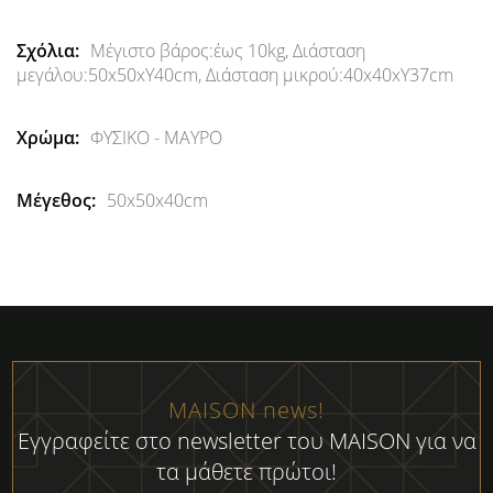
Πληροφορίες
Μέγιστο βάρος:έως 10kg, Διάσταση
μεγάλου:50x50xΥ40cm, Διάσταση μικρού:40x40xΥ37cm
ΦΥΣΙΚΟ - ΜΑΥΡΟ
50x50x40cm
MAISON news!
Εγγραφείτε στο newsletter του MAISON για να
τα μάθετε πρώτοι!