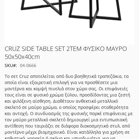
Μετάβαση
CRUZ SIDE TABLE SET 2ΤΕΜ ΦΥΣΙΚΟ ΜΑΥΡΟ
στην
50x50x40cm
αρχή
SKU
04-0666
της
συλλογής
Το σετ Cruz αποτελείται από δυο βοηθητικά τραπεζάκια, τα
εικόνων
οποία είναι εξαιρετική επιλογή για να προσθέσετε μια
μοντέρνα και κομψή πινελιά στον χώρο σας. Οι επιφάνειές
τους είναι σε φυσικό χρώμα ξύλου, προσδίδοντας μια ζεστή
και φιλόξενη αίσθηση. Διαθέτουν ανθεκτικό μεταλλικό
σκελετό σε μαύρο χρώμα, ο οποίος προσφέρει σταθερότητα
και αντοχή. Ο συνδυασμός της φυσικής παρκέ επιφάνειας με
τον μαύρο μεταλλικό σκελετό δημιουργεί μια εντυπωσιακή
αντίθεση που ταιριάζει σε διάφορα διακοσμητικά στυλ, από
μοντέρνο μέχρι βιομηχανικό. Είναι κατάλληλα για χρήση σε
καθιστικά, γραφεία ή ακόμα και υπνοδωμάτια, για να