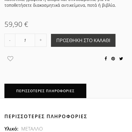
τοποθετήσετε διακοσμητικά αντικείμενα, ποτά ή βιβλία.
59,90 €
Αύξηση
ΠΡΟΣΘΉΚΗ ΣΤΟ ΚΑΛΆΘΙ
Μείωση
ποσότητας
ποσότητας
κατά
κατά
1
1
ΠΕΡΙΣΣΌΤΕΡΕΣ ΠΛΗΡΟΦΟΡΊΕΣ
ΠΕΡΙΣΣΌΤΕΡΕΣ ΠΛΗΡΟΦΟΡΊΕΣ
Περισσότερες
ΜΕΤΑΛΛΟ