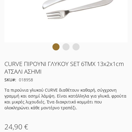
Μετάβαση
CURVE ΠΙΡΟΥΝΙ ΓΛΥΚΟΥ SET 6TMX 13x2x1cm
στην
ΑΤΣΑΛΙ ΑΣΗΜΙ
αρχή
SKU
018958
της
συλλογής
Τα πιρούνια γλυκού CURVE διαθέτουν καθαρή, σύγχρονη
εικόνων
γραμμή και ασημί λάμψη. Είναι κατάλληλα για γλυκά, φρούτα
και μικρές λιχουδιές. Ένα διακριτικό κομμάτι που
ολοκληρώνει κάθε μοντέρνο τραπέζι.
24,90 €