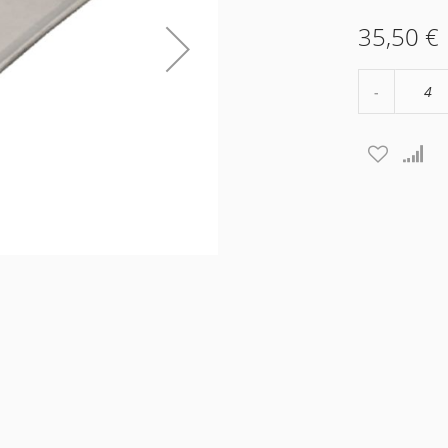
35,50 €
Μείωση
ποσότητα
κατά
4