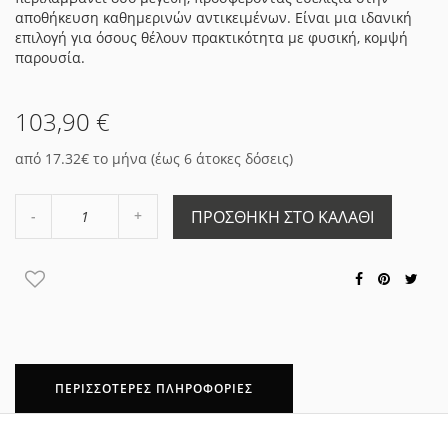
αποθήκευση καθημερινών αντικειμένων. Είναι μια ιδανική
επιλογή για όσους θέλουν πρακτικότητα με φυσική, κομψή
παρουσία.
103,90 €
από 17.32€ το μήνα (έως 6 άτοκες δόσεις)
Αύξηση
ΠΡΟΣΘΉΚΗ ΣΤΟ ΚΑΛΆΘΙ
Μείωση
ποσότητας
ποσότητας
κατά
κατά
1
1
ΠΕΡΙΣΣΌΤΕΡΕΣ ΠΛΗΡΟΦΟΡΊΕΣ