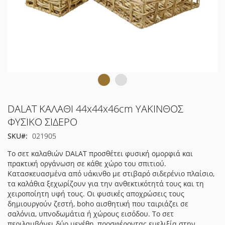
Μετάβαση
DALAT ΚΑΛΑΘΙ 44x44x46cm ΥΑΚΙΝΘΟΣ
στην
ΦΥΣΙΚΟ ΣΙΔΕΡΟ
αρχή
SKU
021905
της
συλλογής
Το σετ καλαθιών DALAT προσθέτει φυσική ομορφιά και
εικόνων
πρακτική οργάνωση σε κάθε χώρο του σπιτιού.
Κατασκευασμένα από υάκινθο με στιβαρό σιδερένιο πλαίσιο,
τα καλάθια ξεχωρίζουν για την ανθεκτικότητά τους και τη
χειροποίητη υφή τους. Οι φυσικές αποχρώσεις τους
δημιουργούν ζεστή, boho αισθητική που ταιριάζει σε
σαλόνια, υπνοδωμάτια ή χώρους εισόδου. Το σετ
περιλαμβάνει δύο μεγέθη, προσφέροντας ευελιξία στην