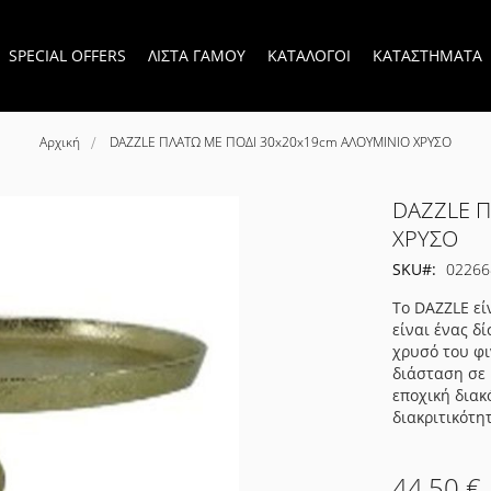
SPECIAL OFFERS
ΛΙΣΤΑ ΓΑΜΟΥ
ΚΑΤΑΛΟΓΟΙ
ΚΑΤΑΣΤΗΜΑΤΑ
Αρχική
DAZZLE ΠΛΑΤΩ ΜΕ ΠΟΔΙ 30x20x19cm ΑΛΟΥΜΙΝΙΟ ΧΡΥΣΟ
DAZZLE Π
ΧΡΥΣΟ
SKU
02266
Το DAZZLE εί
είναι ένας δ
χρυσό του φι
διάσταση σε 
εποχική διακ
διακριτικότη
44,50 €