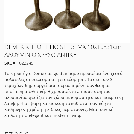
Μετάβαση
DEMEK ΚΗΡΟΠΗΓΙΟ SET 3ΤΜΧ 10x10x31cm
στην
ΑΛΟΥΜΙΝΙΟ ΧΡΥΣΟ ΑΝΤΙΚΕ
αρχή
SKU
022245
της
συλλογής
Το κηροπήγιο Demek σε gold antique προσφέρει ένα ζεστό,
εικόνων
πολυτελές αποτέλεσμα στη διακόσμηση. Το σετ των 3
τεμαχίων δημιουργεί μια ισορροπημένη σύνθεση με
ιδιαίτερη αισθητική. Η χρυσαφένια antique υφή του
αλουμινίου φωτίζει τον χώρο με κομψότητα και διακριτική
λάμψη. Η στιβαρή κατασκευή το καθιστά ιδανικό για
καθημερινή χρήση ή ειδικές περιστάσεις. Μια ιδανική
επιλογή για elegant και modern living.