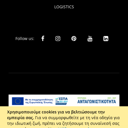
LOGISTICS
Follow us:
Χρησιμοποιούμε cookies για να βελτιώσουμε την
εμπειρία σας.
Για να συμμορφωθείτε με τη νέα οδηγία για
Liberta Ε.Π.Ε. - Τ: 2610 201 800 - Ε: eshop@maison.gr -
την ιδιωτική ζωή, πρέπει να ζητήσουμε τη συναίνεσή σας
Γ.Ε.ΜΗ : 036110316000